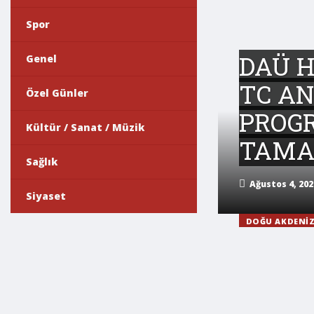
Spor
DAÜ H
Genel
TC A
Özel Günler
PROG
Kültür / Sanat / Müzik
TAMA
Sağlık
Ağustos 4, 202
Siyaset
DOĞU AKDENIZ