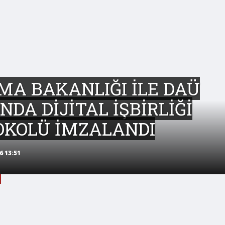
MA BAKANLIĞI İLE DAÜ
NDA DİJİTAL İŞBİRLİĞİ
OKOLÜ İMZALANDI
6 13:51