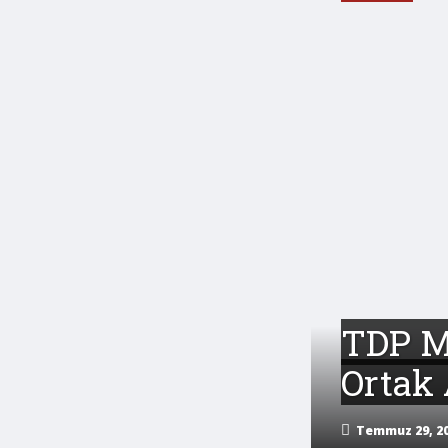
TDP Ma
Ortak 
Temmuz 29, 20