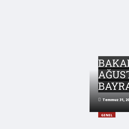
BAKAN
AĞUS
BAYR
Temmuz 31, 20
GENEL