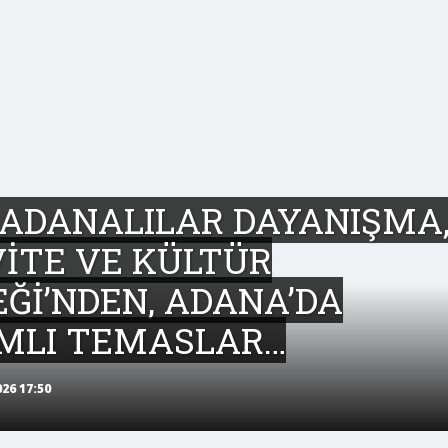
ADANALILAR DAYANIŞMA
İTE VE KÜLTÜR
Ğİ’NDEN, ADANA’DA
MLI TEMASLAR…
26 17:50