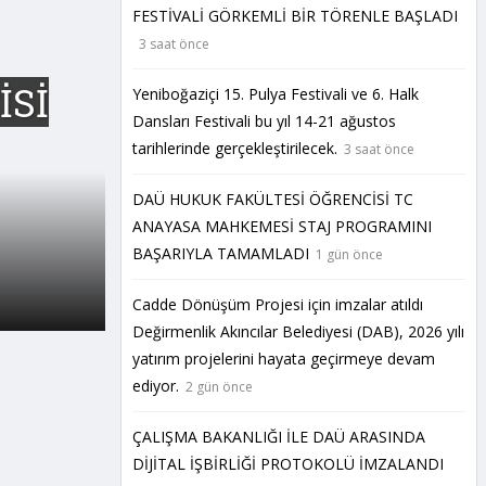
FESTİVALİ GÖRKEMLİ BİR TÖRENLE BAŞLADI
3 saat önce
İSİ
Yeniboğaziçi 15. Pulya Festivali ve 6. Halk
Dansları Festivali bu yıl 14-21 ağustos
tarihlerinde gerçekleştirilecek.
3 saat önce
DAÜ HUKUK FAKÜLTESİ ÖĞRENCİSİ TC
ANAYASA MAHKEMESİ STAJ PROGRAMINI
BAŞARIYLA TAMAMLADI
1 gün önce
Cadde Dönüşüm Projesi için imzalar atıldı
Değirmenlik Akıncılar Belediyesi (DAB), 2026 yılı
yatırım projelerini hayata geçirmeye devam
ediyor.
2 gün önce
ÇALIŞMA BAKANLIĞI İLE DAÜ ARASINDA
DİJİTAL İŞBİRLİĞİ PROTOKOLÜ İMZALANDI