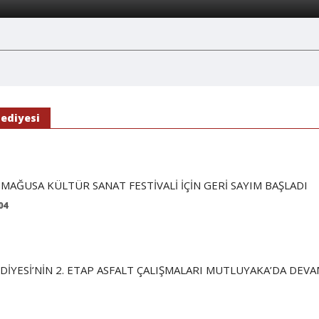
ediyesi
 MAĞUSA KÜLTÜR SANAT FESTİVALİ İÇİN GERİ SAYIM BAŞLADI
04
İYESİ’NİN 2. ETAP ASFALT ÇALIŞMALARI MUTLUYAKA’DA DEV