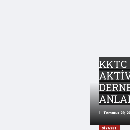
KKTC 
AKTİV
DERNE
ANLA
Temmuz 29, 20
SIYASET