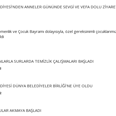
DİYESİ’NDEN ANNELER GÜNÜNDE SEVGİ VE VEFA DOLU ZİYARE
enlik ve Çocuk Bayramı dolayısıyla, özel gereksinimli çocuklarımız 
ldi
NLARLA SURLARDA TEMİZLİK ÇALIŞMALARI BAŞLADI
3
İYESİ DÜNYA BELEDİYELER BİRLİĞİ’NE ÜYE OLDU
2
ULAR AKMAYA BAŞLADI