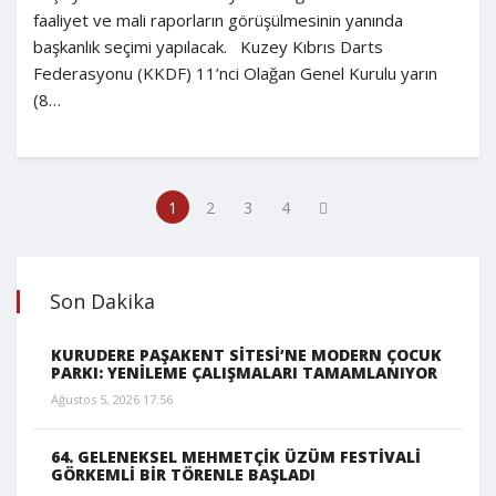
faaliyet ve mali raporların görüşülmesinin yanında
başkanlık seçimi yapılacak. Kuzey Kıbrıs Darts
Federasyonu (KKDF) 11’nci Olağan Genel Kurulu yarın
(8…
1
2
3
4
Son Dakika
KURUDERE PAŞAKENT SİTESİ’NE MODERN ÇOCUK
PARKI: YENİLEME ÇALIŞMALARI TAMAMLANIYOR
Ağustos 5, 2026 17:56
64. GELENEKSEL MEHMETÇİK ÜZÜM FESTİVALİ
GÖRKEMLİ BİR TÖRENLE BAŞLADI