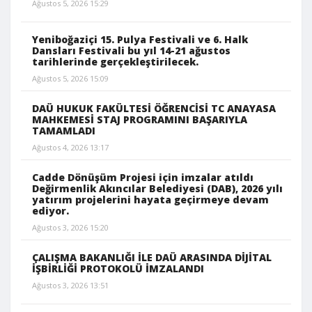
Ağustos 5, 2026 15:29
Yeniboğaziçi 15. Pulya Festivali ve 6. Halk
Dansları Festivali bu yıl 14-21 ağustos
tarihlerinde gerçekleştirilecek.
Ağustos 5, 2026 15:09
DAÜ HUKUK FAKÜLTESİ ÖĞRENCİSİ TC ANAYASA
MAHKEMESİ STAJ PROGRAMINI BAŞARIYLA
TAMAMLADI
Ağustos 4, 2026 13:17
Cadde Dönüşüm Projesi için imzalar atıldı
Değirmenlik Akıncılar Belediyesi (DAB), 2026 yılı
yatırım projelerini hayata geçirmeye devam
ediyor.
Ağustos 3, 2026 15:20
ÇALIŞMA BAKANLIĞI İLE DAÜ ARASINDA DİJİTAL
İŞBİRLİĞİ PROTOKOLÜ İMZALANDI
Ağustos 3, 2026 13:51