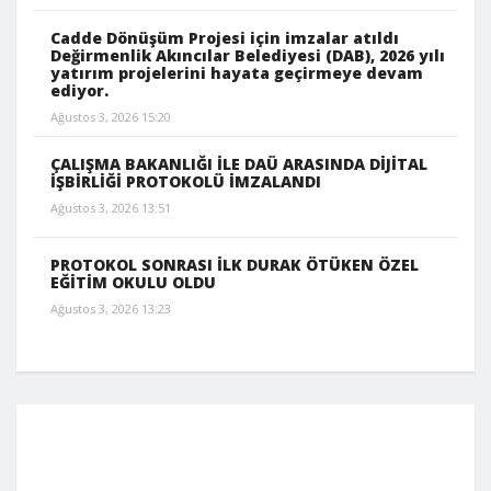
Cadde Dönüşüm Projesi için imzalar atıldı
Değirmenlik Akıncılar Belediyesi (DAB), 2026 yılı
yatırım projelerini hayata geçirmeye devam
ediyor.
Ağustos 3, 2026 15:20
ÇALIŞMA BAKANLIĞI İLE DAÜ ARASINDA DİJİTAL
İŞBİRLİĞİ PROTOKOLÜ İMZALANDI
Ağustos 3, 2026 13:51
PROTOKOL SONRASI İLK DURAK ÖTÜKEN ÖZEL
EĞİTİM OKULU OLDU
Ağustos 3, 2026 13:23