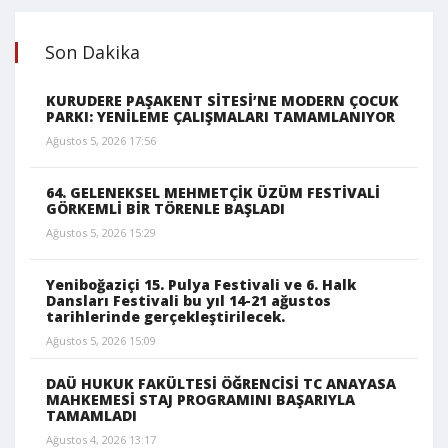
Son Dakika
KURUDERE PAŞAKENT SİTESİ’NE MODERN ÇOCUK
PARKI: YENİLEME ÇALIŞMALARI TAMAMLANIYOR
Ağustos 5, 2026 17:56
64. GELENEKSEL MEHMETÇİK ÜZÜM FESTİVALİ
GÖRKEMLİ BİR TÖRENLE BAŞLADI
Ağustos 5, 2026 15:29
Yeniboğaziçi 15. Pulya Festivali ve 6. Halk
Dansları Festivali bu yıl 14-21 ağustos
tarihlerinde gerçekleştirilecek.
Ağustos 5, 2026 15:09
DAÜ HUKUK FAKÜLTESİ ÖĞRENCİSİ TC ANAYASA
MAHKEMESİ STAJ PROGRAMINI BAŞARIYLA
TAMAMLADI
Ağustos 4, 2026 13:17