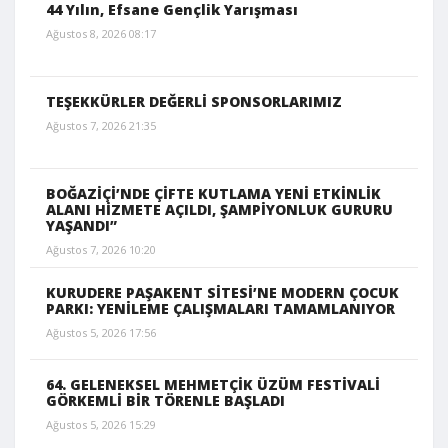
44 Yılın, Efsane Gençlik Yarışması
Ağustos 8, 2026 08:17
TEŞEKKÜRLER DEĞERLİ SPONSORLARIMIZ
Ağustos 7, 2026 21:35
BOĞAZİÇİ’NDE ÇİFTE KUTLAMA YENİ ETKİNLİK
ALANI HİZMETE AÇILDI, ŞAMPİYONLUK GURURU
YAŞANDI”
Ağustos 7, 2026 10:20
KURUDERE PAŞAKENT SİTESİ’NE MODERN ÇOCUK
PARKI: YENİLEME ÇALIŞMALARI TAMAMLANIYOR
Ağustos 5, 2026 17:56
64. GELENEKSEL MEHMETÇİK ÜZÜM FESTİVALİ
GÖRKEMLİ BİR TÖRENLE BAŞLADI
Ağustos 5, 2026 15:29