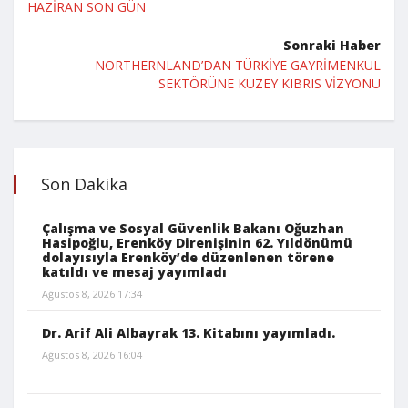
HAZİRAN SON GÜN
Sonraki Haber
NORTHERNLAND’DAN TÜRKİYE GAYRİMENKUL
SEKTÖRÜNE KUZEY KIBRIS VİZYONU
Son Dakika
Çalışma ve Sosyal Güvenlik Bakanı Oğuzhan
Hasipoğlu, Erenköy Direnişinin 62. Yıldönümü
dolayısıyla Erenköy’de düzenlenen törene
katıldı ve mesaj yayımladı
Ağustos 8, 2026 17:34
Dr. Arif Ali Albayrak 13. Kitabını yayımladı.
Ağustos 8, 2026 16:04