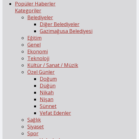
Popüler Haberler
Kategoriler
Belediyeler
Diğer Belediyeler
Gazimağusa Belediyesi
Eğitim
Genel
Ekonomi
Teknoloji
Kültür / Sanat / Müzik
Özel Günler
Doğum
Düğün
Nikah
Nişan
Sünnet
Vefat Edenler
Sağlık
Siyaset
Spor