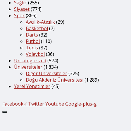
Sağlık
(255)
Siyaset
(774)
Spor
(866)
Avcılık-Atıcılık
(29)
Basketbol
(7)
Darts
(32)
Futbol
(110)
Tenis
(87)
Voleybol
(36)
Uncategorized
(574)
Üniversiteler
(1.834)
Diğer Üniversiteler
(325)
Doğu Akdeniz Üniversitesi
(1.289)
Yerel Yönetimler
(45)
Facebook-f
Twitter
Youtube
Google-plus-g