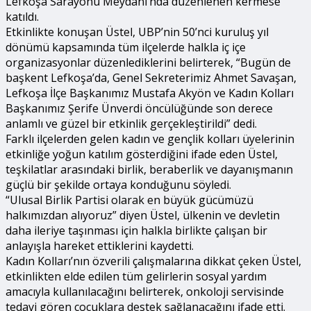
Lefkoşa Sarayönü Meydanı’nda düzenlenen kermese
katıldı.
Etkinlikte konuşan Üstel, UBP’nin 50’nci kuruluş yıl
dönümü kapsamında tüm ilçelerde halkla iç içe
organizasyonlar düzenlediklerini belirterek, “Bugün de
başkent Lefkoşa’da, Genel Sekreterimiz Ahmet Savaşan,
Lefkoşa İlçe Başkanımız Mustafa Akyön ve Kadın Kolları
Başkanımız Şerife Ünverdi öncülüğünde son derece
anlamlı ve güzel bir etkinlik gerçekleştirildi” dedi.
Farklı ilçelerden gelen kadın ve gençlik kolları üyelerinin
etkinliğe yoğun katılım gösterdiğini ifade eden Üstel,
teşkilatlar arasındaki birlik, beraberlik ve dayanışmanın
güçlü bir şekilde ortaya konduğunu söyledi.
“Ulusal Birlik Partisi olarak en büyük gücümüzü
halkımızdan alıyoruz” diyen Üstel, ülkenin ve devletin
daha ileriye taşınması için halkla birlikte çalışan bir
anlayışla hareket ettiklerini kaydetti.
Kadın Kolları’nın özverili çalışmalarına dikkat çeken Üstel,
etkinlikten elde edilen tüm gelirlerin sosyal yardım
amacıyla kullanılacağını belirterek, onkoloji servisinde
tedavi gören çocuklara destek sağlanacağını ifade etti.