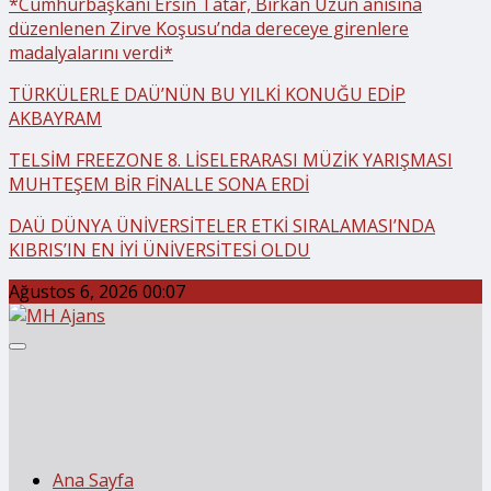
*Cumhurbaşkanı Ersin Tatar, Birkan Uzun anısına
düzenlenen Zirve Koşusu’nda dereceye girenlere
madalyalarını verdi*
TÜRKÜLERLE DAÜ’NÜN BU YILKİ KONUĞU EDİP
AKBAYRAM
TELSİM FREEZONE 8. LİSELERARASI MÜZİK YARIŞMASI
MUHTEŞEM BİR FİNALLE SONA ERDİ
DAÜ DÜNYA ÜNİVERSİTELER ETKİ SIRALAMASI’NDA
KIBRIS’IN EN İYİ ÜNİVERSİTESİ OLDU
Ağustos 6, 2026 00:07
Ana Sayfa