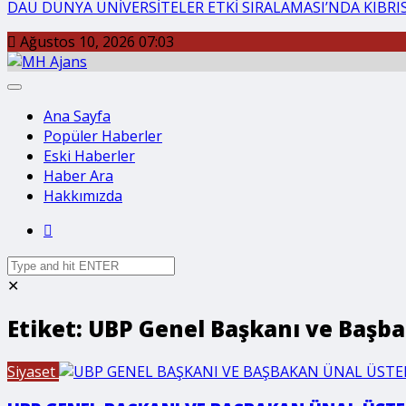
DAÜ DÜNYA ÜNİVERSİTELER ETKİ SIRALAMASI’NDA KIBRIS’
Ağustos 10, 2026 07:03
Ana Sayfa
Popüler Haberler
Eski Haberler
Haber Ara
Hakkımızda
✕
Etiket:
UBP Genel Başkanı ve Başba
Siyaset