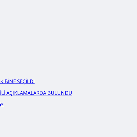
İBİNE SEÇİLDİ
LGİLİ AÇIKLAMALARDA BULUNDU
i*