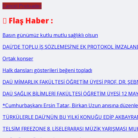
Cancel Preloader
Flaş Haber :
Basın günümüz kutlu mutlu sağlıklı olsun
DAÜ’DE TOPLU İŞ SÖZLEMESİ’NE EK PROTOKOL İMZALAN
Ortak konser
Halk dansları gösterileri beğeni topladı
DAÜ MİMARLIK FAKÜLTESİ ÖĞRETİM ÜYESİ PROF. DR. ŞE
DAÜ SAĞLIK BİLİMLERİ FAKÜLTESİ ÖĞRETİM ÜYESİ 12 MA
*Cumhurbaşkanı Ersin Tatar, Birkan Uzun anısına düzenlen
TÜRKÜLERLE DAÜ’NÜN BU YILKİ KONUĞU EDİP AKBAYR
TELSİM FREEZONE 8. LİSELERARASI MÜZİK YARIŞMASI MU