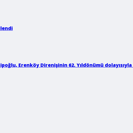
nlendi
poğlu, Erenköy Direnişinin 62. Yıldönümü dolayısıyla