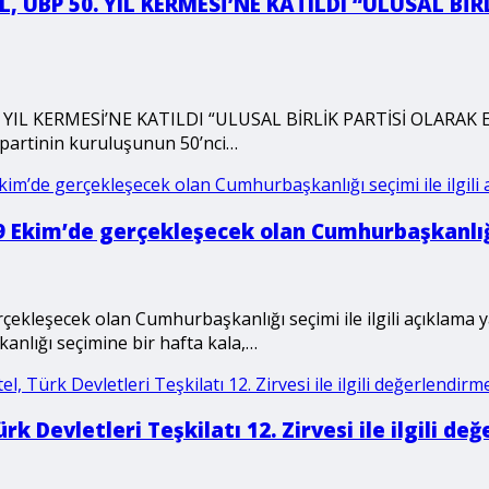
, UBP 50. YIL KERMESİ’NE KATILDI “ULUSAL B
YIL KERMESİ’NE KATILDI “ULUSAL BİRLİK PARTİSİ OLARA
 partinin kuruluşunun 50’nci…
 Ekim’de gerçekleşecek olan Cumhurbaşkanlığı 
ekleşecek olan Cumhurbaşkanlığı seçimi ile ilgili açıklama 
anlığı seçimine bir hafta kala,…
k Devletleri Teşkilatı 12. Zirvesi ile ilgili d