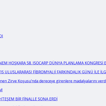
DI
BNEM HOŞKARA 58. ISOCARP DÜNYA PLANLAMA KONGRESİ EK
YIS ULUSLARARASI FİBROMYALJİ FARKINDALIK GÜNÜ İLE İ
en Zirve Koşusu’nda dereceye girenlere madalyalarını verd
AM
HTEŞEM BİR FİNALLE SONA ERDİ