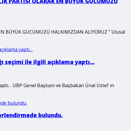
İRLİK PARTİSİ OLARAK EN BÜYÜK GÜCÜMÜZÜ
K EN BÜYÜK GÜCÜMÜZÜ HALKIMIZDAN ALIYORUZ ” Ulusal
seçimi ile ilgili açıklama yaptı…
yaptı… UBP Genel Başkanı ve Başbakan Ünal Üstel’ in
eğerlendirmede bulundu.