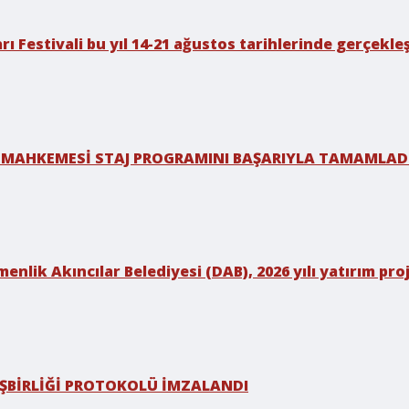
rı Festivali bu yıl 14-21 ağustos tarihlerinde gerçekleş
 MAHKEMESİ STAJ PROGRAMINI BAŞARIYLA TAMAMLAD
enlik Akıncılar Belediyesi (DAB), 2026 yılı yatırım p
 İŞBİRLİĞİ PROTOKOLÜ İMZALANDI