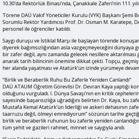
10.30’da Rektörlük Binası’nda, Çanakkale Zaferi’nin 111. yıl
Törene DAÜ Vakıf Yöneticiler Kurulu (VYK) Başkanı Şemi B
Sorumlu Rektör Yardımcısı Prof. Dr. Osman M. Karatepe, DAÜ
personel ile öğrenciler katıldı.
Saygı duruşu ve İstiklal Marşı ile başlayan törende konu
diyerek bağımsızlığından asla vazgeçmeyeceğini dünyaya gös
bir zafer değil, aynı zamanda gelecek nesillere aktarılmas
anarak tarih bilincinin önemine dikkat çekti. Topçu, geçmi
her alanda yaşatması ve Atatürk’ün izinde yürümeye devam e
“Birlik ve Beraberlik Ruhu Bu Zaferle Yeniden Canlandı”
DAÜ ATAUM Öğretim Görevlisi Dr. Devran Kaya yaptığı konuş
olduğunu vurguladı. I. Dünya Savaşı’nın en kritik cepheleri
sayesinde başarısızlığa uğradığını belirten Dr. Kaya, bu zafe
Mustafa Kemal Atatürk’ün liderliği ve askeri dehasının zaferd
taarruzu değil, ölmeyi emrediyorum” sözünün tarihe geçtiğin
birlik ve beraberlik ruhunun bu zaferle yeniden canlandığ
tüm şehit ve gazileri rahmet, minnet ve saygıyla andı.