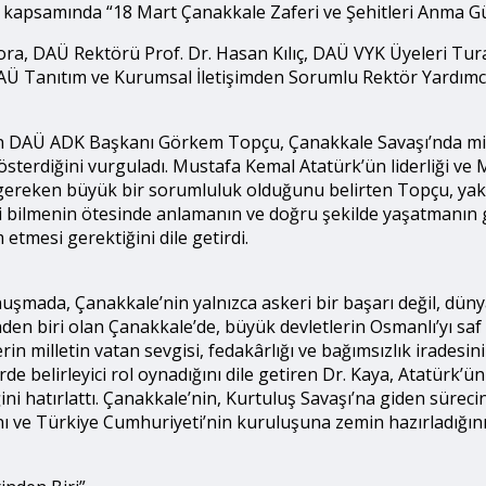
ı kapsamında “18 Mart Çanakkale Zaferi ve Şehitleri Anma Günü
ora, DAÜ Rektörü Prof. Dr. Hasan Kılıç, DAÜ VYK Üyeleri Tu
 Tanıtım ve Kurumsal İletişimden Sorumlu Rektör Yardımcısı 
şan DAÜ ADK Başkanı Görkem Topçu, Çanakkale Savaşı’nda mil
terdiğini vurguladı. Mustafa Kemal Atatürk’ün liderliği ve M
ı gereken büyük bir sorumluluk olduğunu belirten Topçu, yakı
şi bilmenin ötesinde anlamanın ve doğru şekilde yaşatmanın 
tmesi gerektiğini dile getirdi.
mada, Çanakkale’nin yalnızca askeri bir başarı değil, dünya
nden biri olan Çanakkale’de, büyük devletlerin Osmanlı’yı saf
rin milletin vatan sevgisi, fedakârlığı ve bağımsızlık iradesi
e belirleyici rol oynadığını dile getiren Dr. Kaya, Atatürk’ün
i hatırlattı. Çanakkale’nin, Kurtuluş Savaşı’na giden süreci
ını ve Türkiye Cumhuriyeti’nin kuruluşuna zemin hazırladığın