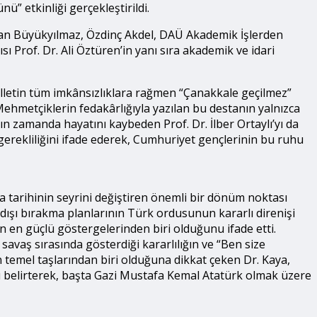
” etkinliği gerçekleştirildi.
ran Büyükyılmaz, Özdinç Akdel, DAÜ Akademik İşlerden
Prof. Dr. Ali Öztüren’in yanı sıra akademik ve idari
letin tüm imkânsızlıklara rağmen “Çanakkale geçilmez”
ehmetçiklerin fedakârlığıyla yazılan bu destanın yalnızca
n zamanda hayatını kaybeden Prof. Dr. İlber Ortaylı’yı da
gerekliliğini ifade ederek, Cumhuriyet gençlerinin bu ruhu
 tarihinin seyrini değiştiren önemli bir dönüm noktası
 dışı bırakma planlarının Türk ordusunun kararlı direnişi
nin en güçlü göstergelerinden biri olduğunu ifade etti.
 savaş sırasında gösterdiği kararlılığın ve “Ben size
n temel taşlarından biri olduğuna dikkat çeken Dr. Kaya,
ı belirterek, başta Gazi Mustafa Kemal Atatürk olmak üzere