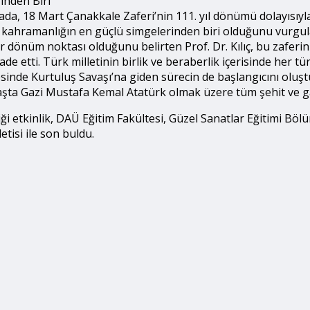
inden Biri”
ada, 18 Mart Çanakkale Zaferi’nin 111. yıl dönümü dolayısıy
e kahramanlığın en güçlü simgelerinden biri olduğunu vurguladı
r dönüm noktası olduğunu belirten Prof. Dr. Kılıç, bu zafe
ade etti. Türk milletinin birlik ve beraberlik içerisinde her
de Kurtuluş Savaşı’na giden sürecin de başlangıcını oluşturd
ta Gazi Mustafa Kemal Atatürk olmak üzere tüm şehit ve gaz
iği etkinlik, DAÜ Eğitim Fakültesi, Güzel Sanatlar Eğitimi B
etisi ile son buldu.