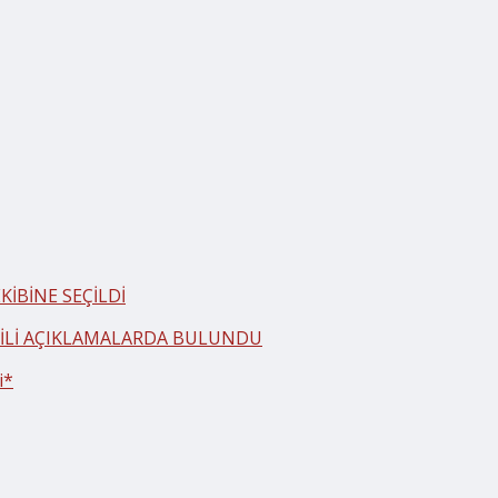
İBİNE SEÇİLDİ
LGİLİ AÇIKLAMALARDA BULUNDU
i*