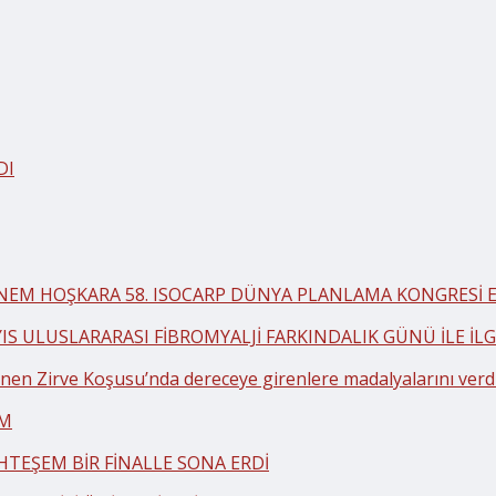
DI
BNEM HOŞKARA 58. ISOCARP DÜNYA PLANLAMA KONGRESİ EK
YIS ULUSLARARASI FİBROMYALJİ FARKINDALIK GÜNÜ İLE İ
en Zirve Koşusu’nda dereceye girenlere madalyalarını verd
AM
HTEŞEM BİR FİNALLE SONA ERDİ