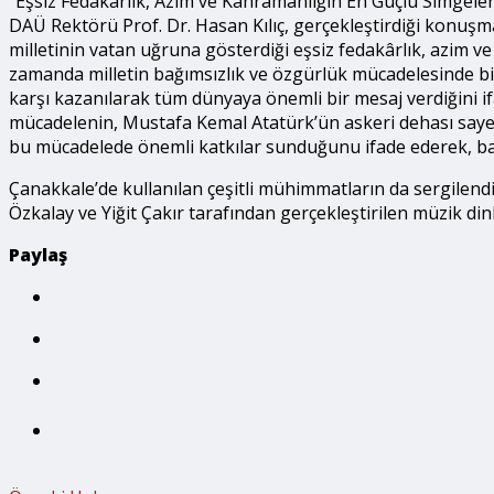
“Eşsiz Fedakârlık, Azim ve Kahramanlığın En Güçlü Simgeler
DAÜ Rektörü Prof. Dr. Hasan Kılıç, gerçekleştirdiği konuşm
milletinin vatan uğruna gösterdiği eşsiz fedakârlık, azim v
zamanda milletin bağımsızlık ve özgürlük mücadelesinde bi
karşı kazanılarak tüm dünyaya önemli bir mesaj verdiğini if
mücadelenin, Mustafa Kemal Atatürk’ün askeri dehası sayesin
bu mücadelede önemli katkılar sunduğunu ifade ederek, baş
Çanakkale’de kullanılan çeşitli mühimmatların da sergilend
Özkalay ve Yiğit Çakır tarafından gerçekleştirilen müzik dinl
Paylaş