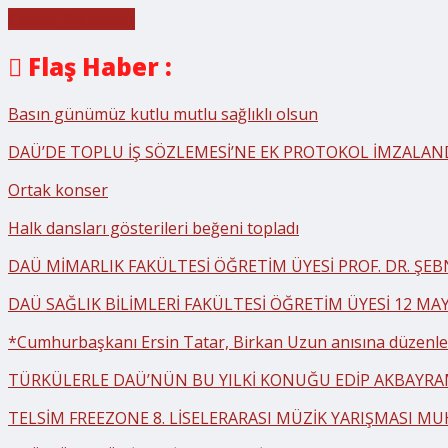
Cancel Preloader
Flaş Haber :
Basın günümüz kutlu mutlu sağlıklı olsun
DAÜ’DE TOPLU İŞ SÖZLEMESİ’NE EK PROTOKOL İMZALAN
Ortak konser
Halk dansları gösterileri beğeni topladı
DAÜ MİMARLIK FAKÜLTESİ ÖĞRETİM ÜYESİ PROF. DR. ŞE
DAÜ SAĞLIK BİLİMLERİ FAKÜLTESİ ÖĞRETİM ÜYESİ 12 MA
*Cumhurbaşkanı Ersin Tatar, Birkan Uzun anısına düzenlen
TÜRKÜLERLE DAÜ’NÜN BU YILKİ KONUĞU EDİP AKBAYR
TELSİM FREEZONE 8. LİSELERARASI MÜZİK YARIŞMASI MU