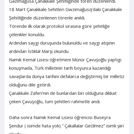
Gazimağusa Çanakkale Şehitliğinde tören düzenlendi.
18 Mart Çanakkale Sehitleri Gwzimağusq’daki Çanakkale
Şehitliğinde düzenlenen törenle anıldı.
Törende ilk olarak protokol sırasına göre şehitliğe
çelenkler konuldu.
Ardından saygı duruşunda bulunuldu ve saygı atışının
ardından İstiklal Marşı okundu.
Namık Kemal Lisesi öğretmeni Münür Çavuşoğlu yaptıgı
konuşmada, Türk milletinin tarih boyunca kazandığı
savaşlarda dünya tarihini defalarca değiştirmiş bir milletiz
olduğunu dile getirdi.
Çanakkale Zaferi’nin de bunlardan biri olduğuna dikkat
çeken Çavuşoğlu, tum şehitleri rahmetle andı.
Daha sonra Namık Kemal Lisesi öğrencisi Buseyra
Şendur ( isimde hata yok) “ Çakallalar Gećilmez” isimli şiiri