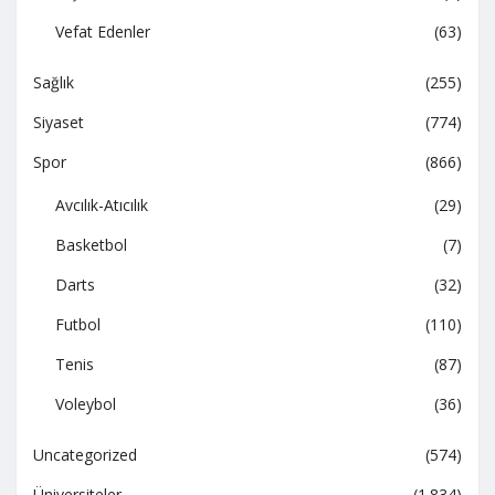
Vefat Edenler
(63)
Sağlık
(255)
Siyaset
(774)
Spor
(866)
Avcılık-Atıcılık
(29)
Basketbol
(7)
Darts
(32)
Futbol
(110)
Tenis
(87)
Voleybol
(36)
Uncategorized
(574)
Üniversiteler
(1.834)