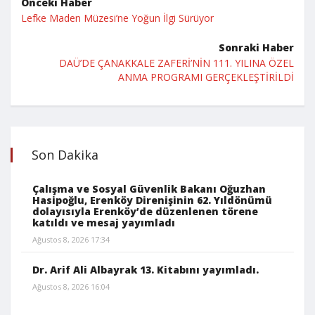
Önceki Haber
Lefke Maden Müzesi’ne Yoğun İlgi Sürüyor
Sonraki Haber
DAÜ’DE ÇANAKKALE ZAFERİ’NİN 111. YILINA ÖZEL
ANMA PROGRAMI GERÇEKLEŞTİRİLDİ
Son Dakika
Çalışma ve Sosyal Güvenlik Bakanı Oğuzhan
Hasipoğlu, Erenköy Direnişinin 62. Yıldönümü
dolayısıyla Erenköy’de düzenlenen törene
katıldı ve mesaj yayımladı
Ağustos 8, 2026 17:34
Dr. Arif Ali Albayrak 13. Kitabını yayımladı.
Ağustos 8, 2026 16:04