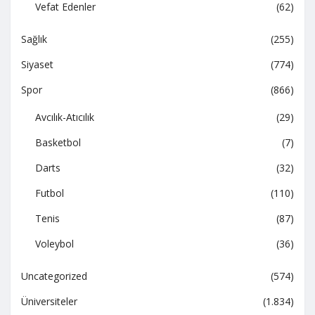
Vefat Edenler
(62)
Sağlık
(255)
Siyaset
(774)
Spor
(866)
Avcılık-Atıcılık
(29)
Basketbol
(7)
Darts
(32)
Futbol
(110)
Tenis
(87)
Voleybol
(36)
Uncategorized
(574)
Üniversiteler
(1.834)