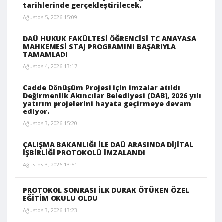
tarihlerinde gerçekleştirilecek.
Ağustos 5, 2026 15:09
DAÜ HUKUK FAKÜLTESİ ÖĞRENCİSİ TC ANAYASA
MAHKEMESİ STAJ PROGRAMINI BAŞARIYLA
TAMAMLADI
Ağustos 4, 2026 13:17
Cadde Dönüşüm Projesi için imzalar atıldı
Değirmenlik Akıncılar Belediyesi (DAB), 2026 yılı
yatırım projelerini hayata geçirmeye devam
ediyor.
Ağustos 3, 2026 15:20
ÇALIŞMA BAKANLIĞI İLE DAÜ ARASINDA DİJİTAL
İŞBİRLİĞİ PROTOKOLÜ İMZALANDI
Ağustos 3, 2026 13:51
PROTOKOL SONRASI İLK DURAK ÖTÜKEN ÖZEL
EĞİTİM OKULU OLDU
Ağustos 3, 2026 13:23