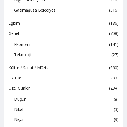
Gazimağusa Belediyesi
(316)
Eğitim
(186)
Genel
(708)
Ekonomi
(141)
Teknoloji
(27)
Kültür / Sanat / Müzik
(660)
Okullar
(87)
Özel Günler
(294)
Düğün
(8)
Nikah
(3)
Nişan
(3)