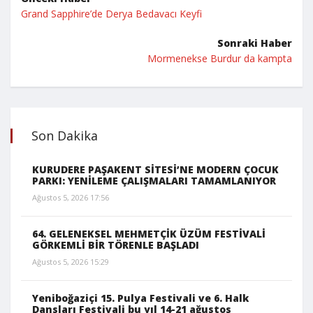
Grand Sapphire’de Derya Bedavacı Keyfi
Sonraki Haber
Mormenekse Burdur da kampta
Son Dakika
KURUDERE PAŞAKENT SİTESİ’NE MODERN ÇOCUK
PARKI: YENİLEME ÇALIŞMALARI TAMAMLANIYOR
Ağustos 5, 2026 17:56
64. GELENEKSEL MEHMETÇİK ÜZÜM FESTİVALİ
GÖRKEMLİ BİR TÖRENLE BAŞLADI
Ağustos 5, 2026 15:29
Yeniboğaziçi 15. Pulya Festivali ve 6. Halk
Dansları Festivali bu yıl 14-21 ağustos