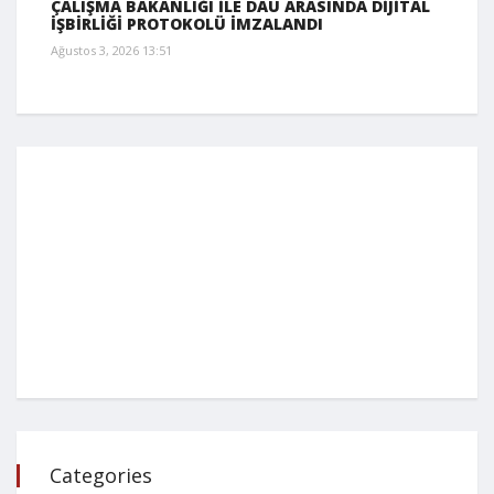
ÇALIŞMA BAKANLIĞI İLE DAÜ ARASINDA DİJİTAL
İŞBİRLİĞİ PROTOKOLÜ İMZALANDI
Ağustos 3, 2026 13:51
Categories