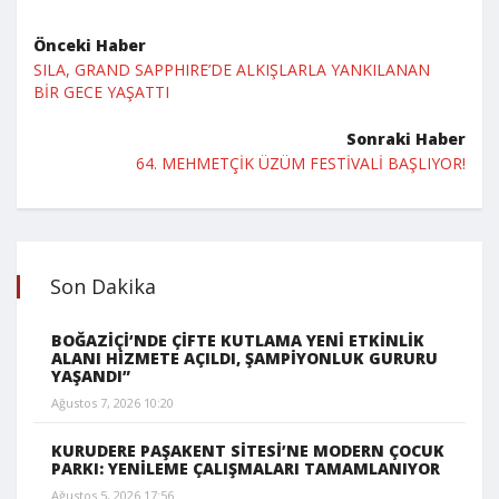
Önceki Haber
SILA, GRAND SAPPHIRE’DE ALKIŞLARLA YANKILANAN
BİR GECE YAŞATTI
Sonraki Haber
64. MEHMETÇİK ÜZÜM FESTİVALİ BAŞLIYOR!
Son Dakika
BOĞAZİÇİ’NDE ÇİFTE KUTLAMA YENİ ETKİNLİK
ALANI HİZMETE AÇILDI, ŞAMPİYONLUK GURURU
YAŞANDI”
Ağustos 7, 2026 10:20
KURUDERE PAŞAKENT SİTESİ’NE MODERN ÇOCUK
PARKI: YENİLEME ÇALIŞMALARI TAMAMLANIYOR
Ağustos 5, 2026 17:56