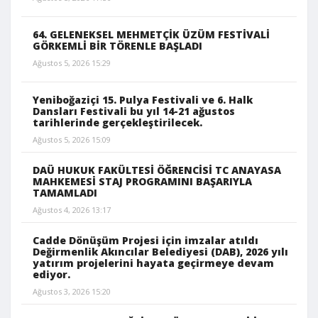
64. GELENEKSEL MEHMETÇİK ÜZÜM FESTİVALİ
GÖRKEMLİ BİR TÖRENLE BAŞLADI
Ağustos 5, 2026 15:29
Yeniboğaziçi 15. Pulya Festivali ve 6. Halk
Dansları Festivali bu yıl 14-21 ağustos
tarihlerinde gerçekleştirilecek.
Ağustos 5, 2026 15:09
DAÜ HUKUK FAKÜLTESİ ÖĞRENCİSİ TC ANAYASA
MAHKEMESİ STAJ PROGRAMINI BAŞARIYLA
TAMAMLADI
Ağustos 4, 2026 13:17
Cadde Dönüşüm Projesi için imzalar atıldı
Değirmenlik Akıncılar Belediyesi (DAB), 2026 yılı
yatırım projelerini hayata geçirmeye devam
ediyor.
Ağustos 3, 2026 15:20