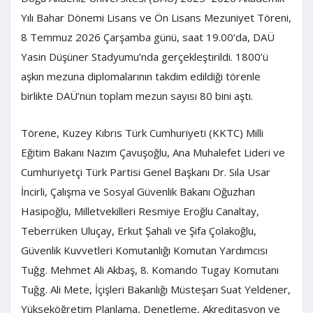
Yılı Bahar Dönemi Lisans ve Ön Lisans Mezuniyet Töreni,
8 Temmuz 2026 Çarşamba günü, saat 19.00’da, DAÜ
Yasin Düşüner Stadyumu’nda gerçekleştirildi. 1800’ü
aşkın mezuna diplomalarının takdim edildiği törenle
birlikte DAÜ’nün toplam mezun sayısı 80 bini aştı.
Törene, Kuzey Kıbrıs Türk Cumhuriyeti (KKTC) Milli
Eğitim Bakanı Nazım Çavuşoğlu, Ana Muhalefet Lideri ve
Cumhuriyetçi Türk Partisi Genel Başkanı Dr. Sıla Usar
İncirli, Çalışma ve Sosyal Güvenlik Bakanı Oğuzhan
Hasipoğlu, Milletvekilleri Resmiye Eroğlu Canaltay,
Teberrüken Uluçay, Erkut Şahali ve Şifa Çolakoğlu,
Güvenlik Kuvvetleri Komutanlığı Komutan Yardımcısı
Tuğg. Mehmet Ali Akbaş, 8. Komando Tugay Komutanı
Tuğg. Ali Mete, İçişleri Bakanlığı Müsteşarı Suat Yeldener,
Yükseköğretim Planlama, Denetleme, Akreditasyon ve