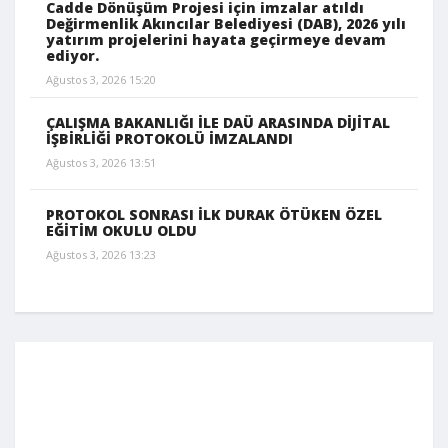
Cadde Dönüşüm Projesi için imzalar atıldı
Değirmenlik Akıncılar Belediyesi (DAB), 2026 yılı
yatırım projelerini hayata geçirmeye devam
ediyor.
Ağustos 3, 2026 15:20
ÇALIŞMA BAKANLIĞI İLE DAÜ ARASINDA DİJİTAL
İŞBİRLİĞİ PROTOKOLÜ İMZALANDI
Ağustos 3, 2026 13:51
PROTOKOL SONRASI İLK DURAK ÖTÜKEN ÖZEL
EĞİTİM OKULU OLDU
Ağustos 3, 2026 13:23