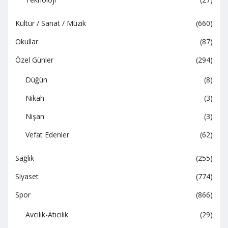
Kültür / Sanat / Müzik
(660)
Okullar
(87)
Özel Günler
(294)
Düğün
(8)
Nikah
(3)
Nişan
(3)
Vefat Edenler
(62)
Sağlık
(255)
Siyaset
(774)
Spor
(866)
Avcılık-Atıcılık
(29)