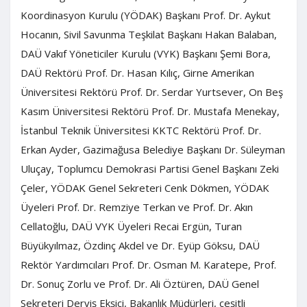
Koordinasyon Kurulu (YÖDAK) Başkanı Prof. Dr. Aykut
Hocanın, Sivil Savunma Teşkilat Başkanı Hakan Balaban,
DAÜ Vakıf Yöneticiler Kurulu (VYK) Başkanı Şemi Bora,
DAÜ Rektörü Prof. Dr. Hasan Kılıç, Girne Amerikan
Üniversitesi Rektörü Prof. Dr. Serdar Yurtsever, On Beş
Kasım Üniversitesi Rektörü Prof. Dr. Mustafa Menekay,
İstanbul Teknik Üniversitesi KKTC Rektörü Prof. Dr.
Erkan Ayder, Gazimağusa Belediye Başkanı Dr. Süleyman
Uluçay, Toplumcu Demokrasi Partisi Genel Başkanı Zeki
Çeler, YÖDAK Genel Sekreteri Cenk Dökmen, YÖDAK
Üyeleri Prof. Dr. Remziye Terkan ve Prof. Dr. Akın
Cellatoğlu, DAÜ VYK Üyeleri Recai Ergün, Turan
Büyükyılmaz, Özdinç Akdel ve Dr. Eyüp Göksu, DAÜ
Rektör Yardımcıları Prof. Dr. Osman M. Karatepe, Prof.
Dr. Sonuç Zorlu ve Prof. Dr. Ali Öztüren, DAÜ Genel
Sekreteri Derviş Ekşici, Bakanlık Müdürleri, çeşitli