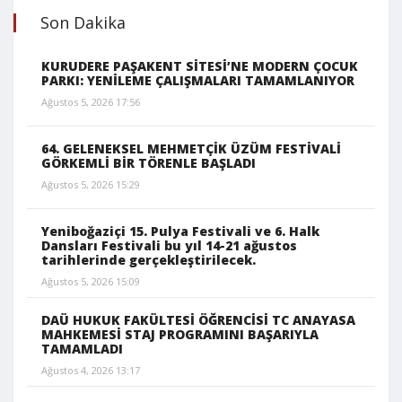
Son Dakika
KURUDERE PAŞAKENT SİTESİ’NE MODERN ÇOCUK
PARKI: YENİLEME ÇALIŞMALARI TAMAMLANIYOR
Ağustos 5, 2026 17:56
64. GELENEKSEL MEHMETÇİK ÜZÜM FESTİVALİ
GÖRKEMLİ BİR TÖRENLE BAŞLADI
Ağustos 5, 2026 15:29
Yeniboğaziçi 15. Pulya Festivali ve 6. Halk
Dansları Festivali bu yıl 14-21 ağustos
tarihlerinde gerçekleştirilecek.
Ağustos 5, 2026 15:09
DAÜ HUKUK FAKÜLTESİ ÖĞRENCİSİ TC ANAYASA
MAHKEMESİ STAJ PROGRAMINI BAŞARIYLA
TAMAMLADI
Ağustos 4, 2026 13:17