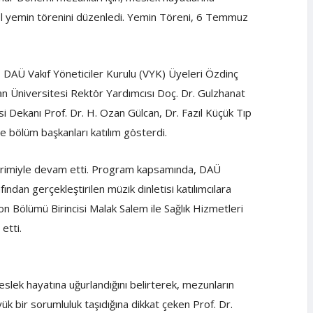
ksel yemin törenini düzenledi. Yemin Töreni, 6 Temmuz
DAÜ Vakıf Yöneticiler Kurulu (VYK) Üyeleri Özdinç
n Üniversitesi Rektör Yardımcısı Doç. Dr. Gulzhanat
si Dekanı Prof. Dr. H. Ozan Gülcan, Dr. Fazıl Küçük Tıp
ve bölüm başkanları katılım gösterdi.
österimiyle devam etti. Program kapsamında, DAÜ
dan gerçekleştirilen müzik dinletisi katılımcılara
yon Bölümü Birincisi Malak Salem ile Sağlık Hizmetleri
etti.
slek hayatına uğurlandığını belirterek, mezunların
yük bir sorumluluk taşıdığına dikkat çeken Prof. Dr.