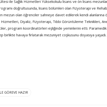
ültesi ile Sağlık Hizmetleri Yüksekokulu lisans ve ön lisans mezunlar
 programı doğrultusunda, lisans bölümleri olan Fizyoterapi ve Reha
n mezun olan öğrenciler sahneye davet edilerek kendi alanlarına öz
Hizmetleri, Diyaliz, Fizyoterapi, Tıbbi Görüntüleme Teknikleri, Ane
er, program koordinatörleri eşliğinde yeminlerini etti. Paramedi
hep birlikte havaya fırlatarak mezuniyet coşkusunu doyasıya yaşadı.
LE GÖREVE HAZIR