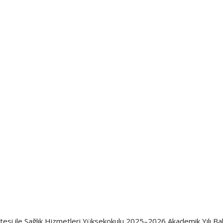
ültesi ile Sağlık Hizmetleri Yüksekokulu 2025–2026 Akademik Yılı B