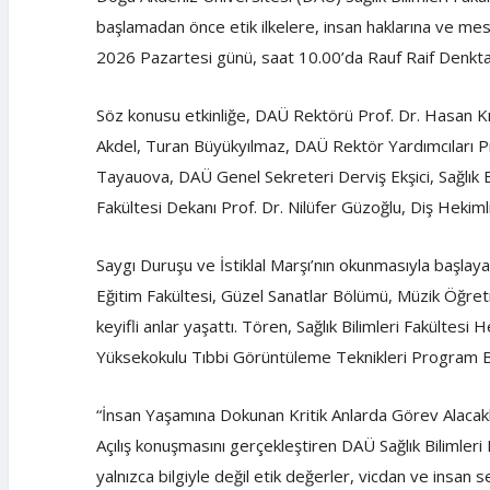
başlamadan önce etik ilkelere, insan haklarına ve mes
2026 Pazartesi günü, saat 10.00’da Rauf Raif Denktaş
Söz konusu etkinliğe, DAÜ Rektörü Prof. Dr. Hasan K
Akdel, Turan Büyükyılmaz, DAÜ Rektör Yardımcıları Pr
Tayauova, DAÜ Genel Sekreteri Derviş Ekşici, Sağlık Bi
Fakültesi Dekanı Prof. Dr. Nilüfer Güzoğlu, Diş Hekimli
Saygı Duruşu ve İstiklal Marşı’nın okunmasıyla başla
Eğitim Fakültesi, Güzel Sanatlar Bölümü, Müzik Öğretme
keyifli anlar yaşattı. Tören, Sağlık Bilimleri Fakültes
Yüksekokulu Tıbbi Görüntüleme Teknikleri Program Bir
“İnsan Yaşamına Dokunan Kritik Anlarda Görev Alacak
Açılış konuşmasını gerçekleştiren DAÜ Sağlık Bilimle
yalnızca bilgiyle değil etik değerler, vicdan ve insan 