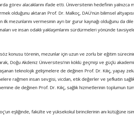
rda görev alacaklarını ifade etti. Üniversitenin hedefinin yalnızca
ştirmek olduğunu aktaran Prof. Dr. Malkoç, DAÜ’nün bilimsel altyapı
 ilk mezunlarını vermesinin ayrı bir gurur kaynağı olduğunu da dil
lmaları ve insan odaklı yaklaşımlarını sürdürmeleri yönünde tavsiye
öz konusu törenin, mezunlar için uzun ve zorlu bir eğitim sürecinin
ak, Doğu Akdeniz Üniversitesi’nin köklü geçmişi ve güçlü akademik
aşanan teknolojik gelişmelere de değinen Prof. Dr. Kılıç, yapay zekâ, 
lere rağmen insan sevgisi, vicdan, etik değerler ve şefkatin sağl
 önemine de değinen Prof. Dr. Kılıç, sağlık hizmetlerinin toplumun tü
ç’un eşliğinde, fakülte ve yüksekokul birincilerinin anı kütüğüne isi