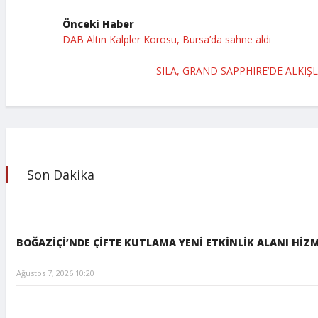
Önceki Haber
DAB Altın Kalpler Korosu, Bursa’da sahne aldı
SILA, GRAND SAPPHIRE’DE ALKIŞ
Son Dakika
BOĞAZİÇİ’NDE ÇİFTE KUTLAMA YENİ ETKİNLİK ALANI HİZ
Ağustos 7, 2026 10:20