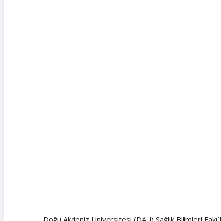
Doğu Akdeniz Üniversitesi (DAÜ) Sağlık Bilimleri Fak