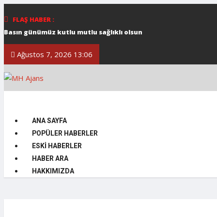
FLAŞ HABER :
Basın günümüz kutlu mutlu sağlıklı olsun
DAÜ’DE TOPLU İŞ SÖZLEMESİ’NE EK PROTOKOL İMZALANDI
Ağustos 7, 2026 13:06
Ortak konser
Halk dansları gösterileri beğeni topladı
DAÜ MİMARLIK FAKÜLTESİ ÖĞRETİM ÜYESİ PROF. DR. ŞEBNEM HO
DAÜ SAĞLIK BİLİMLERİ FAKÜLTESİ ÖĞRETİM ÜYESİ 12 MAYIS UL
*Cumhurbaşkanı Ersin Tatar, Birkan Uzun anısına düzenlenen Z
ANA SAYFA
TÜRKÜLERLE DAÜ’NÜN BU YILKİ KONUĞU EDİP AKBAYRAM
POPÜLER HABERLER
TELSİM FREEZONE 8. LİSELERARASI MÜZİK YARIŞMASI MUHTEŞEM 
ESKI HABERLER
DAÜ DÜNYA ÜNİVERSİTELER ETKİ SIRALAMASI’NDA KIBRIS’IN EN İ
HABER ARA
HAKKIMIZDA