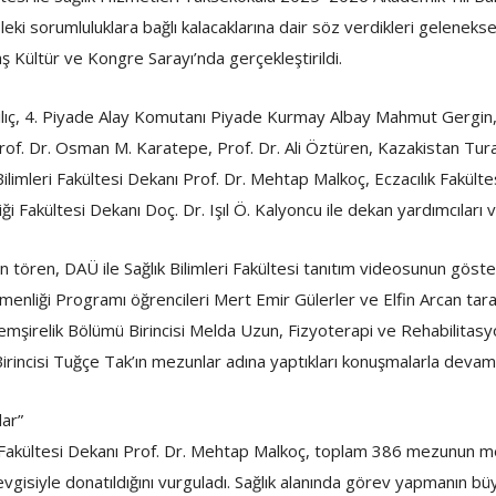
leki sorumluluklara bağlı kalacaklarına dair söz verdikleri gelene
 Kültür ve Kongre Sarayı’nda gerçekleştirildi.
ılıç, 4. Piyade Alay Komutanı Piyade Kurmay Albay Mahmut Gergin, 
of. Dr. Osman M. Karatepe, Prof. Dr. Ali Öztüren, Kazakistan Tura
limleri Fakültesi Dekanı Prof. Dr. Mehtap Malkoç, Eczacılık Fakülte
ği Fakültesi Dekanı Doç. Dr. Işıl Ö. Kalyoncu ile dekan yardımcıları 
yan tören, DAÜ ile Sağlık Bilimleri Fakültesi tanıtım videosunun g
nliği Programı öğrencileri Mert Emir Gülerler ve Elfin Arcan tarafın
i Hemşirelik Bölümü Birincisi Melda Uzun, Fizyoterapi ve Rehabilitas
incisi Tuğçe Tak’ın mezunlar adına yaptıkları konuşmalarla devam 
lar”
ri Fakültesi Dekanı Prof. Dr. Mehtap Malkoç, toplam 386 mezunun me
sevgisiyle donatıldığını vurguladı. Sağlık alanında görev yapmanın bü