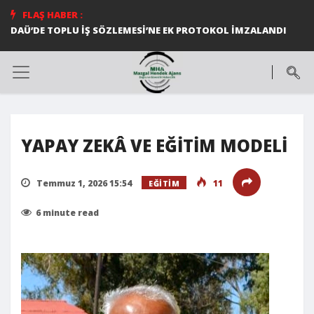
FLAŞ HABER :
DAÜ’DE TOPLU İŞ SÖZLEMESİ’NE EK PROTOKOL İMZALANDI
Ortak konser
YAPAY ZEKÂ VE EĞİTİM MODELİ
Temmuz 1, 2026 15:54
11
EĞITIM
6 minute read