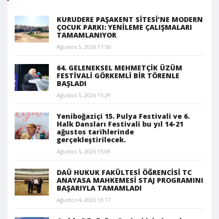
KURUDERE PAŞAKENT SİTESİ’NE MODERN
ÇOCUK PARKI: YENİLEME ÇALIŞMALARI
TAMAMLANIYOR
Ağustos 5, 2026 17:56
64. GELENEKSEL MEHMETÇİK ÜZÜM
FESTİVALİ GÖRKEMLİ BİR TÖRENLE
BAŞLADI
Ağustos 5, 2026 15:29
Yeniboğaziçi 15. Pulya Festivali ve 6.
Halk Dansları Festivali bu yıl 14-21
ağustos tarihlerinde
gerçekleştirilecek.
Ağustos 5, 2026 15:09
DAÜ HUKUK FAKÜLTESİ ÖĞRENCİSİ TC
ANAYASA MAHKEMESİ STAJ PROGRAMINI
BAŞARIYLA TAMAMLADI
Ağustos 4, 2026 13:17