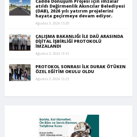
Cadde Dönüşüm Projesi için imzalar
atıldı Değirmenlik Akıncılar Belediyesi
(DAB), 2026 yılı yatırım projelerini
hayata geçirmeye devam ediyor.
Ağustos 3, 2026 15:20
ÇALIŞMA BAKANLIĞI İLE DAÜ ARASINDA
DİJİTAL İŞBİRLİĞİ PROTOKOLÜ
İMZALANDI
Ağustos 3, 2026 13:51
PROTOKOL SONRASI İLK DURAK ÖTÜKEN
ÖZEL EĞİTİM OKULU OLDU
Ağustos 3, 2026 13:23