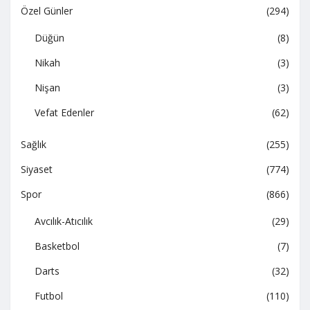
Özel Günler
(294)
Düğün
(8)
Nikah
(3)
Nişan
(3)
Vefat Edenler
(62)
Sağlık
(255)
Siyaset
(774)
Spor
(866)
Avcılık-Atıcılık
(29)
Basketbol
(7)
Darts
(32)
Futbol
(110)