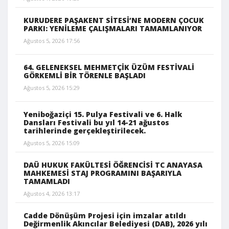
KURUDERE PAŞAKENT SİTESİ’NE MODERN ÇOCUK
PARKI: YENİLEME ÇALIŞMALARI TAMAMLANIYOR
Ağustos 5, 2026 17:56
64. GELENEKSEL MEHMETÇİK ÜZÜM FESTİVALİ
GÖRKEMLİ BİR TÖRENLE BAŞLADI
Ağustos 5, 2026 15:29
Yeniboğaziçi 15. Pulya Festivali ve 6. Halk
Dansları Festivali bu yıl 14-21 ağustos
tarihlerinde gerçekleştirilecek.
Ağustos 5, 2026 15:09
DAÜ HUKUK FAKÜLTESİ ÖĞRENCİSİ TC ANAYASA
MAHKEMESİ STAJ PROGRAMINI BAŞARIYLA
TAMAMLADI
Ağustos 4, 2026 13:17
Cadde Dönüşüm Projesi için imzalar atıldı
Değirmenlik Akıncılar Belediyesi (DAB), 2026 yılı