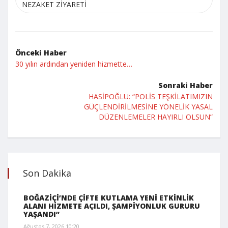
NEZAKET ZİYARETİ
Önceki Haber
30 yılın ardından yeniden hizmette…
Sonraki Haber
HASİPOĞLU: “POLİS TEŞKİLATIMIZIN
GÜÇLENDİRİLMESİNE YÖNELİK YASAL
DÜZENLEMELER HAYIRLI OLSUN”
Son Dakika
BOĞAZİÇİ’NDE ÇİFTE KUTLAMA YENİ ETKİNLİK
ALANI HİZMETE AÇILDI, ŞAMPİYONLUK GURURU
YAŞANDI”
Ağustos 7, 2026 10:20