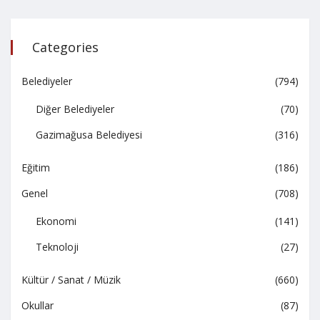
Categories
Belediyeler
(794)
Diğer Belediyeler
(70)
Gazimağusa Belediyesi
(316)
Eğitim
(186)
Genel
(708)
Ekonomi
(141)
Teknoloji
(27)
Kültür / Sanat / Müzik
(660)
Okullar
(87)