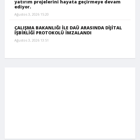
yatırım projelerini hayata geçirmeye devam
ediyor.
Ağustos 3, 2026 15:20
ÇALIŞMA BAKANLIĞI İLE DAÜ ARASINDA DİJİTAL
İŞBİRLİĞİ PROTOKOLÜ İMZALANDI
Ağustos 3, 2026 13:51