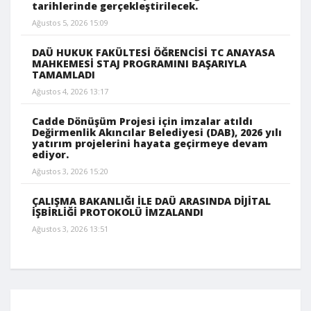
tarihlerinde gerçekleştirilecek.
Ağustos 5, 2026 15:09
DAÜ HUKUK FAKÜLTESİ ÖĞRENCİSİ TC ANAYASA
MAHKEMESİ STAJ PROGRAMINI BAŞARIYLA
TAMAMLADI
Ağustos 4, 2026 13:17
Cadde Dönüşüm Projesi için imzalar atıldı
Değirmenlik Akıncılar Belediyesi (DAB), 2026 yılı
yatırım projelerini hayata geçirmeye devam
ediyor.
Ağustos 3, 2026 15:20
ÇALIŞMA BAKANLIĞI İLE DAÜ ARASINDA DİJİTAL
İŞBİRLİĞİ PROTOKOLÜ İMZALANDI
Ağustos 3, 2026 13:51