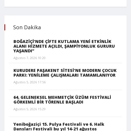
Son Dakika
BOĞAZİÇİ’NDE ÇİFTE KUTLAMA YENİ ETKİNLİK
ALANI HİZMETE AÇILDI, ŞAMPİYONLUK GURURU
YAŞANDI”
Ağustos 7, 2026 10:20
KURUDERE PAŞAKENT SİTESİ’NE MODERN ÇOCUK
PARKI: YENİLEME ÇALIŞMALARI TAMAMLANIYOR
Ağustos 5, 2026 17:56
64. GELENEKSEL MEHMETÇİK ÜZÜM FESTİVALİ
GÖRKEMLİ BİR TÖRENLE BAŞLADI
Ağustos 5, 2026 15:29
Yeniboğaziçi 15. Pulya Festivali ve 6. Halk
Dansları Festivali bu yıl 14-21 ağustos