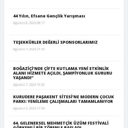
44 Yılın, Efsane Gençlik Yarışması
Ağustos 8, 2026 08:17
TEŞEKKÜRLER DEĞERLİ SPONSORLARIMIZ
Ağustos 7, 2026 21:35
BOĞAZİÇİ’NDE ÇİFTE KUTLAMA YENİ ETKİNLİK
ALANI HİZMETE AÇILDI, ŞAMPİYONLUK GURURU
YAŞANDI”
Ağustos 7, 2026 10:20
KURUDERE PAŞAKENT SİTESİ’NE MODERN ÇOCUK
PARKI: YENİLEME ÇALIŞMALARI TAMAMLANIYOR
Ağustos 5, 2026 17:56
64. GELENEKSEL MEHMETÇİK ÜZÜM FESTİVALİ
GÖRKEMLİ BİR TÖRENLE BAŞLADI