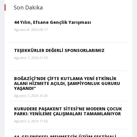
Son Dakika
44 Yılın, Efsane Gençlik Yarışması
Ağustos 8, 2026 08:17
TEŞEKKÜRLER DEĞERLİ SPONSORLARIMIZ
Ağustos 7, 2026 21:35
BOĞAZİÇİ’NDE ÇİFTE KUTLAMA YENİ ETKİNLİK
ALANI HİZMETE AÇILDI, ŞAMPİYONLUK GURURU
YAŞANDI”
Ağustos 7, 2026 10:20
KURUDERE PAŞAKENT SİTESİ’NE MODERN ÇOCUK
PARKI: YENİLEME ÇALIŞMALARI TAMAMLANIYOR
Ağustos 5, 2026 17:56
64. GELENEKSEL MEHMETÇİK ÜZÜM FESTİVALİ