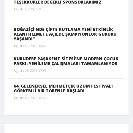
TEŞEKKÜRLER DEĞERLİ SPONSORLARIMIZ
Ağustos 7, 2026 21:35
BOĞAZİÇİ’NDE ÇİFTE KUTLAMA YENİ ETKİNLİK
ALANI HİZMETE AÇILDI, ŞAMPİYONLUK GURURU
YAŞANDI”
Ağustos 7, 2026 10:20
KURUDERE PAŞAKENT SİTESİ’NE MODERN ÇOCUK
PARKI: YENİLEME ÇALIŞMALARI TAMAMLANIYOR
Ağustos 5, 2026 17:56
64. GELENEKSEL MEHMETÇİK ÜZÜM FESTİVALİ
GÖRKEMLİ BİR TÖRENLE BAŞLADI
Ağustos 5, 2026 15:29