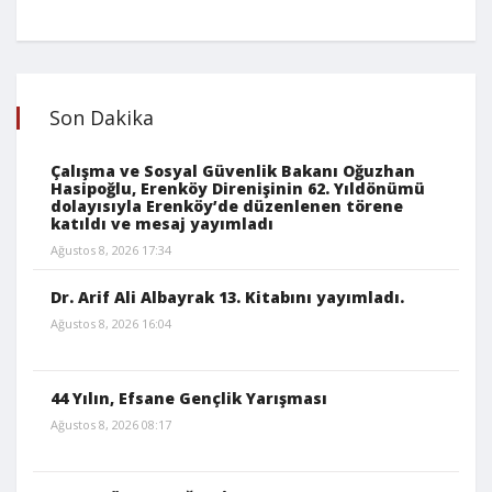
Son Dakika
Çalışma ve Sosyal Güvenlik Bakanı Oğuzhan
Hasipoğlu, Erenköy Direnişinin 62. Yıldönümü
dolayısıyla Erenköy’de düzenlenen törene
katıldı ve mesaj yayımladı
Ağustos 8, 2026 17:34
Dr. Arif Ali Albayrak 13. Kitabını yayımladı.
Ağustos 8, 2026 16:04
44 Yılın, Efsane Gençlik Yarışması
Ağustos 8, 2026 08:17