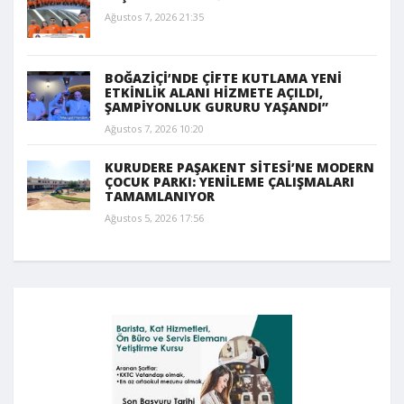
Ağustos 7, 2026 21:35
BOĞAZİÇİ’NDE ÇİFTE KUTLAMA YENİ
ETKİNLİK ALANI HİZMETE AÇILDI,
ŞAMPİYONLUK GURURU YAŞANDI”
Ağustos 7, 2026 10:20
KURUDERE PAŞAKENT SİTESİ’NE MODERN
ÇOCUK PARKI: YENİLEME ÇALIŞMALARI
TAMAMLANIYOR
Ağustos 5, 2026 17:56