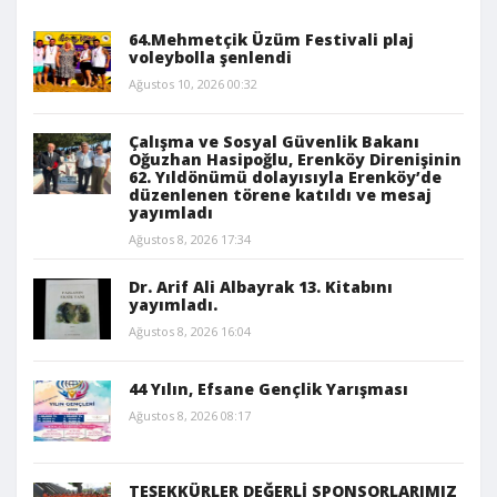
64.Mehmetçik Üzüm Festivali plaj
voleybolla şenlendi
Ağustos 10, 2026 00:32
Çalışma ve Sosyal Güvenlik Bakanı
Oğuzhan Hasipoğlu, Erenköy Direnişinin
62. Yıldönümü dolayısıyla Erenköy’de
düzenlenen törene katıldı ve mesaj
yayımladı
Ağustos 8, 2026 17:34
Dr. Arif Ali Albayrak 13. Kitabını
yayımladı.
Ağustos 8, 2026 16:04
44 Yılın, Efsane Gençlik Yarışması
Ağustos 8, 2026 08:17
TEŞEKKÜRLER DEĞERLİ SPONSORLARIMIZ