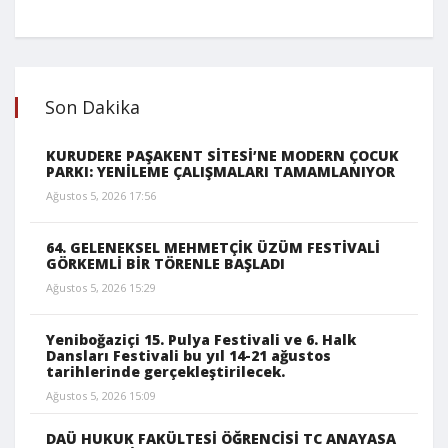
Son Dakika
KURUDERE PAŞAKENT SİTESİ’NE MODERN ÇOCUK
PARKI: YENİLEME ÇALIŞMALARI TAMAMLANIYOR
Ağustos 5, 2026 17:56
64. GELENEKSEL MEHMETÇİK ÜZÜM FESTİVALİ
GÖRKEMLİ BİR TÖRENLE BAŞLADI
Ağustos 5, 2026 15:29
Yeniboğaziçi 15. Pulya Festivali ve 6. Halk
Dansları Festivali bu yıl 14-21 ağustos
tarihlerinde gerçekleştirilecek.
Ağustos 5, 2026 15:09
DAÜ HUKUK FAKÜLTESİ ÖĞRENCİSİ TC ANAYASA