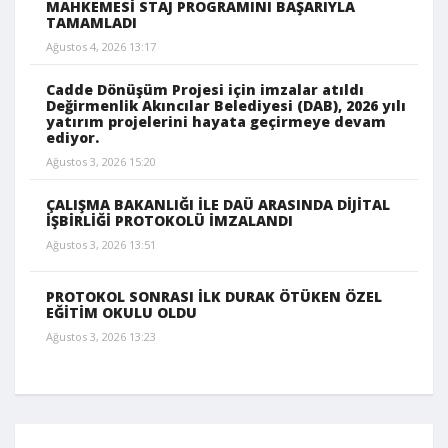
MAHKEMESİ STAJ PROGRAMINI BAŞARIYLA
TAMAMLADI
Ağustos 4, 2026 13:17
Cadde Dönüşüm Projesi için imzalar atıldı
Değirmenlik Akıncılar Belediyesi (DAB), 2026 yılı
yatırım projelerini hayata geçirmeye devam
ediyor.
Ağustos 3, 2026 15:20
ÇALIŞMA BAKANLIĞI İLE DAÜ ARASINDA DİJİTAL
İŞBİRLİĞİ PROTOKOLÜ İMZALANDI
Ağustos 3, 2026 13:51
PROTOKOL SONRASI İLK DURAK ÖTÜKEN ÖZEL
EĞİTİM OKULU OLDU
Ağustos 3, 2026 13:23