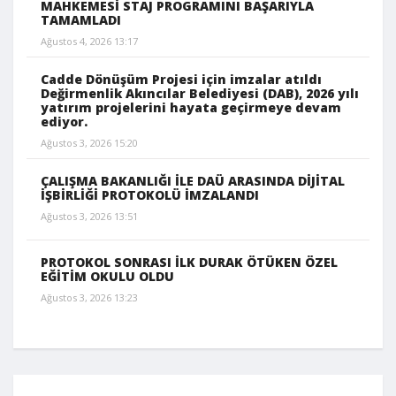
MAHKEMESİ STAJ PROGRAMINI BAŞARIYLA
TAMAMLADI
Ağustos 4, 2026 13:17
Cadde Dönüşüm Projesi için imzalar atıldı
Değirmenlik Akıncılar Belediyesi (DAB), 2026 yılı
yatırım projelerini hayata geçirmeye devam
ediyor.
Ağustos 3, 2026 15:20
ÇALIŞMA BAKANLIĞI İLE DAÜ ARASINDA DİJİTAL
İŞBİRLİĞİ PROTOKOLÜ İMZALANDI
Ağustos 3, 2026 13:51
PROTOKOL SONRASI İLK DURAK ÖTÜKEN ÖZEL
EĞİTİM OKULU OLDU
Ağustos 3, 2026 13:23