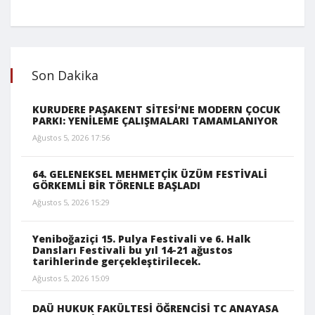
Son Dakika
KURUDERE PAŞAKENT SİTESİ’NE MODERN ÇOCUK
PARKI: YENİLEME ÇALIŞMALARI TAMAMLANIYOR
Ağustos 5, 2026 17:56
64. GELENEKSEL MEHMETÇİK ÜZÜM FESTİVALİ
GÖRKEMLİ BİR TÖRENLE BAŞLADI
Ağustos 5, 2026 15:29
Yeniboğaziçi 15. Pulya Festivali ve 6. Halk
Dansları Festivali bu yıl 14-21 ağustos
tarihlerinde gerçekleştirilecek.
Ağustos 5, 2026 15:09
DAÜ HUKUK FAKÜLTESİ ÖĞRENCİSİ TC ANAYASA