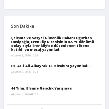
Son Dakika
Çalışma ve Sosyal Güvenlik Bakanı Oğuzhan
Hasipoğlu, Erenköy Direnişinin 62. Yıldönümü
dolayısıyla Erenköy’de düzenlenen törene
katıldı ve mesaj yayımladı
Ağustos 8, 2026 17:34
Dr. Arif Ali Albayrak 13. Kitabını yayımladı.
Ağustos 8, 2026 16:04
44 Yılın, Efsane Gençlik Yarışması
Ağustos 8, 2026 08:17