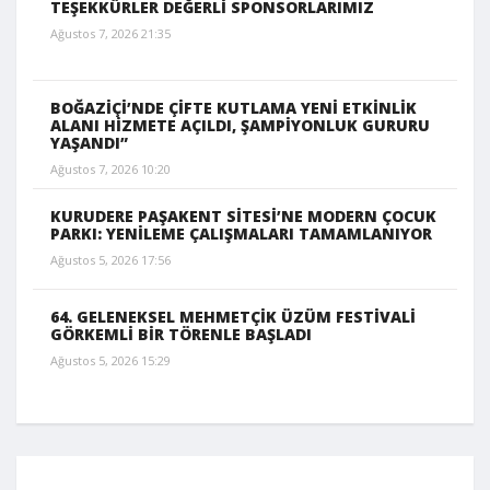
TEŞEKKÜRLER DEĞERLİ SPONSORLARIMIZ
Ağustos 7, 2026 21:35
BOĞAZİÇİ’NDE ÇİFTE KUTLAMA YENİ ETKİNLİK
ALANI HİZMETE AÇILDI, ŞAMPİYONLUK GURURU
YAŞANDI”
Ağustos 7, 2026 10:20
KURUDERE PAŞAKENT SİTESİ’NE MODERN ÇOCUK
PARKI: YENİLEME ÇALIŞMALARI TAMAMLANIYOR
Ağustos 5, 2026 17:56
64. GELENEKSEL MEHMETÇİK ÜZÜM FESTİVALİ
GÖRKEMLİ BİR TÖRENLE BAŞLADI
Ağustos 5, 2026 15:29