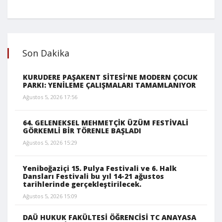
Son Dakika
KURUDERE PAŞAKENT SİTESİ’NE MODERN ÇOCUK
PARKI: YENİLEME ÇALIŞMALARI TAMAMLANIYOR
Ağustos 5, 2026 17:56
64. GELENEKSEL MEHMETÇİK ÜZÜM FESTİVALİ
GÖRKEMLİ BİR TÖRENLE BAŞLADI
Ağustos 5, 2026 15:29
Yeniboğaziçi 15. Pulya Festivali ve 6. Halk
Dansları Festivali bu yıl 14-21 ağustos
tarihlerinde gerçekleştirilecek.
Ağustos 5, 2026 15:09
DAÜ HUKUK FAKÜLTESİ ÖĞRENCİSİ TC ANAYASA