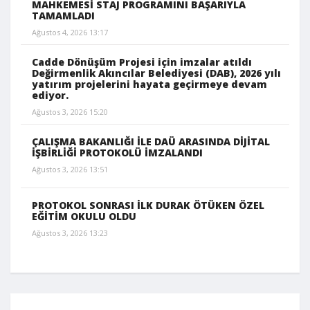
MAHKEMESİ STAJ PROGRAMINI BAŞARIYLA
TAMAMLADI
Ağustos 4, 2026 13:17
Cadde Dönüşüm Projesi için imzalar atıldı
Değirmenlik Akıncılar Belediyesi (DAB), 2026 yılı
yatırım projelerini hayata geçirmeye devam
ediyor.
Ağustos 3, 2026 15:20
ÇALIŞMA BAKANLIĞI İLE DAÜ ARASINDA DİJİTAL
İŞBİRLİĞİ PROTOKOLÜ İMZALANDI
Ağustos 3, 2026 13:51
PROTOKOL SONRASI İLK DURAK ÖTÜKEN ÖZEL
EĞİTİM OKULU OLDU
Ağustos 3, 2026 13:23