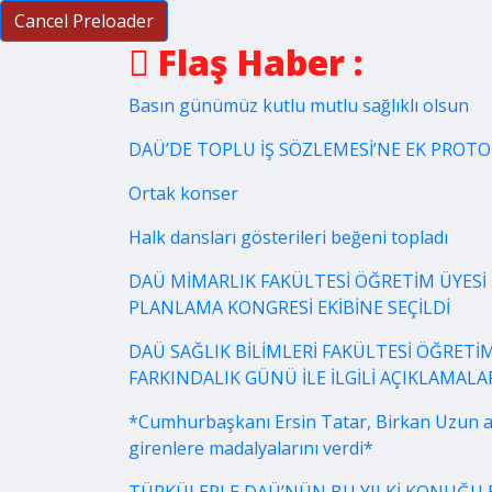
Cancel Preloader
Flaş Haber :
Basın günümüz kutlu mutlu sağlıklı olsun
DAÜ’DE TOPLU İŞ SÖZLEMESİ’NE EK PROT
Ortak konser
Halk dansları gösterileri beğeni topladı
DAÜ MİMARLIK FAKÜLTESİ ÖĞRETİM ÜYESİ 
PLANLAMA KONGRESİ EKİBİNE SEÇİLDİ
DAÜ SAĞLIK BİLİMLERİ FAKÜLTESİ ÖĞRETİM
FARKINDALIK GÜNÜ İLE İLGİLİ AÇIKLAMA
*Cumhurbaşkanı Ersin Tatar, Birkan Uzun a
girenlere madalyalarını verdi*