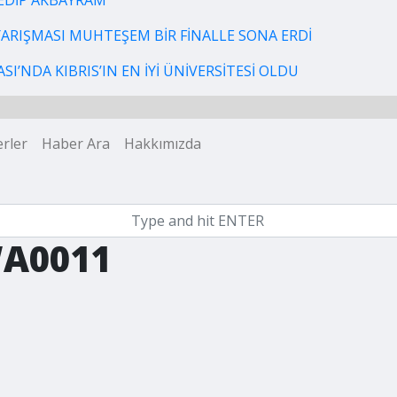
EDİP AKBAYRAM
 YARIŞMASI MUHTEŞEM BİR FİNALLE SONA ERDİ
I’NDA KIBRIS’IN EN İYİ ÜNİVERSİTESİ OLDU
rler
Haber Ara
Hakkımızda
WA0011