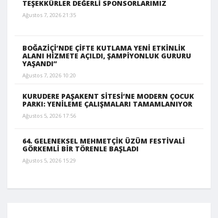
TEŞEKKÜRLER DEĞERLİ SPONSORLARIMIZ
Ağustos 7, 2026 21:35
BOĞAZİÇİ’NDE ÇİFTE KUTLAMA YENİ ETKİNLİK
ALANI HİZMETE AÇILDI, ŞAMPİYONLUK GURURU
YAŞANDI”
Ağustos 7, 2026 10:20
KURUDERE PAŞAKENT SİTESİ’NE MODERN ÇOCUK
PARKI: YENİLEME ÇALIŞMALARI TAMAMLANIYOR
Ağustos 5, 2026 17:56
64. GELENEKSEL MEHMETÇİK ÜZÜM FESTİVALİ
GÖRKEMLİ BİR TÖRENLE BAŞLADI
Ağustos 5, 2026 15:29