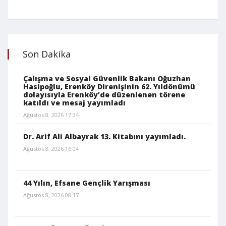
Son Dakika
Çalışma ve Sosyal Güvenlik Bakanı Oğuzhan
Hasipoğlu, Erenköy Direnişinin 62. Yıldönümü
dolayısıyla Erenköy’de düzenlenen törene
katıldı ve mesaj yayımladı
Ağustos 8, 2026 17:34
Dr. Arif Ali Albayrak 13. Kitabını yayımladı.
Ağustos 8, 2026 16:04
44 Yılın, Efsane Gençlik Yarışması
Ağustos 8, 2026 08:17