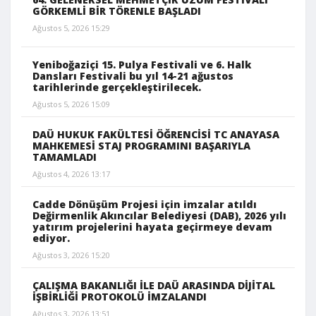
GÖRKEMLİ BİR TÖRENLE BAŞLADI
Ağustos 5, 2026 15:29
Yeniboğaziçi 15. Pulya Festivali ve 6. Halk
Dansları Festivali bu yıl 14-21 ağustos
tarihlerinde gerçekleştirilecek.
Ağustos 5, 2026 15:09
DAÜ HUKUK FAKÜLTESİ ÖĞRENCİSİ TC ANAYASA
MAHKEMESİ STAJ PROGRAMINI BAŞARIYLA
TAMAMLADI
Ağustos 4, 2026 13:17
Cadde Dönüşüm Projesi için imzalar atıldı
Değirmenlik Akıncılar Belediyesi (DAB), 2026 yılı
yatırım projelerini hayata geçirmeye devam
ediyor.
Ağustos 3, 2026 15:20
ÇALIŞMA BAKANLIĞI İLE DAÜ ARASINDA DİJİTAL
İŞBİRLİĞİ PROTOKOLÜ İMZALANDI
Ağustos 3, 2026 13:51