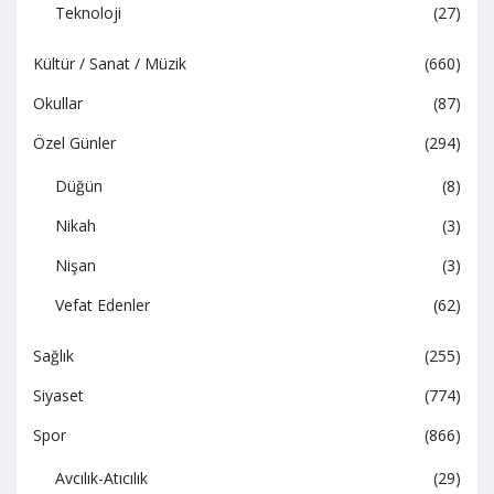
Teknoloji
(27)
Kültür / Sanat / Müzik
(660)
Okullar
(87)
Özel Günler
(294)
Düğün
(8)
Nikah
(3)
Nişan
(3)
Vefat Edenler
(62)
Sağlık
(255)
Siyaset
(774)
Spor
(866)
Avcılık-Atıcılık
(29)