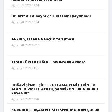
Ağustos 8, 2026 17:34
Dr. Arif Ali Albayrak 13. Kitabını yayımladı.
Ağustos 8, 2026 16:04
44 Yılın, Efsane Gençlik Yarışması
Ağustos 8, 2026 08:17
TEŞEKKÜRLER DEĞERLİ SPONSORLARIMIZ
Ağustos 7, 2026 21:35
BOĞAZİÇİ’NDE ÇİFTE KUTLAMA YENİ ETKİNLİK
ALANI HİZMETE AÇILDI, ŞAMPİYONLUK GURURU
YAŞANDI”
Ağustos 7, 2026 10:20
KURUDERE PAŞAKENT SİTESİ’NE MODERN ÇOCUK