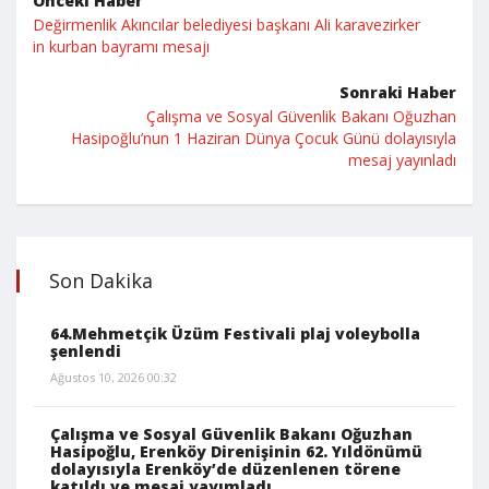
Önceki Haber
Değirmenlik Akıncılar belediyesi başkanı Ali karavezirker
in kurban bayramı mesajı
Sonraki Haber
Çalışma ve Sosyal Güvenlik Bakanı Oğuzhan
Hasipoğlu’nun 1 Haziran Dünya Çocuk Günü dolayısıyla
mesaj yayınladı
Son Dakika
64.Mehmetçik Üzüm Festivali plaj voleybolla
şenlendi
Ağustos 10, 2026 00:32
Çalışma ve Sosyal Güvenlik Bakanı Oğuzhan
Hasipoğlu, Erenköy Direnişinin 62. Yıldönümü
dolayısıyla Erenköy’de düzenlenen törene
katıldı ve mesaj yayımladı