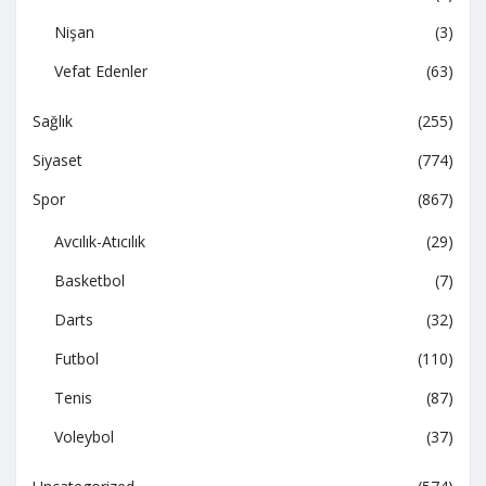
Nişan
(3)
Vefat Edenler
(63)
Sağlık
(255)
Siyaset
(774)
Spor
(867)
Avcılık-Atıcılık
(29)
Basketbol
(7)
Darts
(32)
Futbol
(110)
Tenis
(87)
Voleybol
(37)