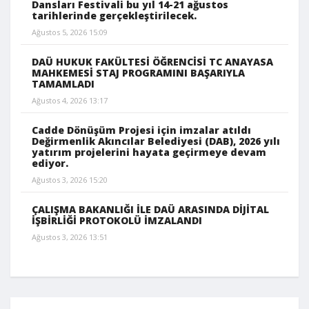
Dansları Festivali bu yıl 14-21 ağustos
tarihlerinde gerçekleştirilecek.
Ağustos 5, 2026 15:09
DAÜ HUKUK FAKÜLTESİ ÖĞRENCİSİ TC ANAYASA
MAHKEMESİ STAJ PROGRAMINI BAŞARIYLA
TAMAMLADI
Ağustos 4, 2026 13:17
Cadde Dönüşüm Projesi için imzalar atıldı
Değirmenlik Akıncılar Belediyesi (DAB), 2026 yılı
yatırım projelerini hayata geçirmeye devam
ediyor.
Ağustos 3, 2026 15:20
ÇALIŞMA BAKANLIĞI İLE DAÜ ARASINDA DİJİTAL
İŞBİRLİĞİ PROTOKOLÜ İMZALANDI
Ağustos 3, 2026 13:51