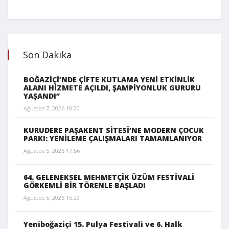
Son Dakika
BOĞAZİÇİ’NDE ÇİFTE KUTLAMA YENİ ETKİNLİK
ALANI HİZMETE AÇILDI, ŞAMPİYONLUK GURURU
YAŞANDI”
Ağustos 7, 2026 10:20
KURUDERE PAŞAKENT SİTESİ’NE MODERN ÇOCUK
PARKI: YENİLEME ÇALIŞMALARI TAMAMLANIYOR
Ağustos 5, 2026 17:56
64. GELENEKSEL MEHMETÇİK ÜZÜM FESTİVALİ
GÖRKEMLİ BİR TÖRENLE BAŞLADI
Ağustos 5, 2026 15:29
Yeniboğaziçi 15. Pulya Festivali ve 6. Halk