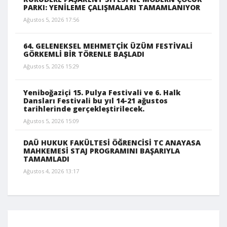
PARKI: YENİLEME ÇALIŞMALARI TAMAMLANIYOR
Ağustos 5, 2026 17:56
64. GELENEKSEL MEHMETÇİK ÜZÜM FESTİVALİ
GÖRKEMLİ BİR TÖRENLE BAŞLADI
Ağustos 5, 2026 15:29
Yeniboğaziçi 15. Pulya Festivali ve 6. Halk
Dansları Festivali bu yıl 14-21 ağustos
tarihlerinde gerçekleştirilecek.
Ağustos 5, 2026 15:09
DAÜ HUKUK FAKÜLTESİ ÖĞRENCİSİ TC ANAYASA
MAHKEMESİ STAJ PROGRAMINI BAŞARIYLA
TAMAMLADI
Ağustos 4, 2026 13:17