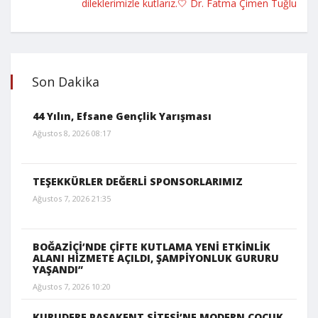
dileklerimizle kutlarız.🤍 Dr. Fatma Çimen Tuğlu
Son Dakika
44 Yılın, Efsane Gençlik Yarışması
Ağustos 8, 2026 08:17
TEŞEKKÜRLER DEĞERLİ SPONSORLARIMIZ
Ağustos 7, 2026 21:35
BOĞAZİÇİ’NDE ÇİFTE KUTLAMA YENİ ETKİNLİK
ALANI HİZMETE AÇILDI, ŞAMPİYONLUK GURURU
YAŞANDI”
Ağustos 7, 2026 10:20
KURUDERE PAŞAKENT SİTESİ’NE MODERN ÇOCUK