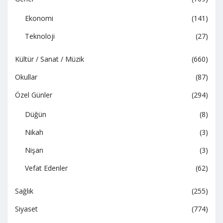
Ekonomi
(141)
Teknoloji
(27)
Kültür / Sanat / Müzik
(660)
Okullar
(87)
Özel Günler
(294)
Düğün
(8)
Nikah
(3)
Nişan
(3)
Vefat Edenler
(62)
Sağlık
(255)
Siyaset
(774)