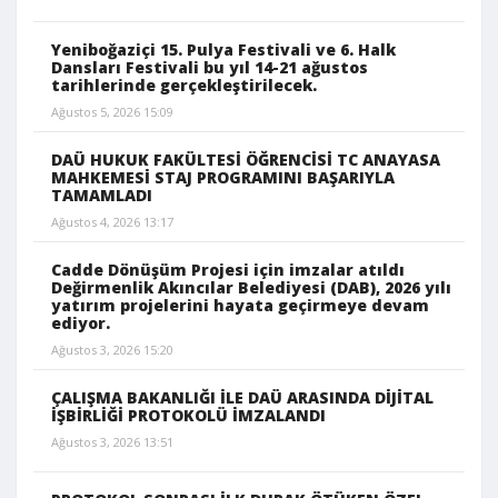
Yeniboğaziçi 15. Pulya Festivali ve 6. Halk
Dansları Festivali bu yıl 14-21 ağustos
tarihlerinde gerçekleştirilecek.
Ağustos 5, 2026 15:09
DAÜ HUKUK FAKÜLTESİ ÖĞRENCİSİ TC ANAYASA
MAHKEMESİ STAJ PROGRAMINI BAŞARIYLA
TAMAMLADI
Ağustos 4, 2026 13:17
Cadde Dönüşüm Projesi için imzalar atıldı
Değirmenlik Akıncılar Belediyesi (DAB), 2026 yılı
yatırım projelerini hayata geçirmeye devam
ediyor.
Ağustos 3, 2026 15:20
ÇALIŞMA BAKANLIĞI İLE DAÜ ARASINDA DİJİTAL
İŞBİRLİĞİ PROTOKOLÜ İMZALANDI
Ağustos 3, 2026 13:51