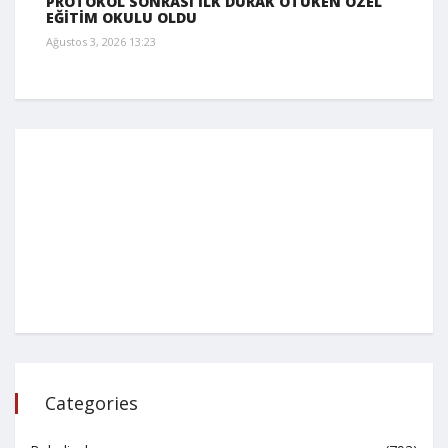
PROTOKOL SONRASI İLK DURAK ÖTÜKEN ÖZEL
EĞİTİM OKULU OLDU
Ağustos 3, 2026 13:23
Categories