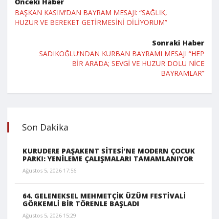
Önceki Haber
BAŞKAN KASIM’DAN BAYRAM MESAJI: “SAĞLIK,
HUZUR VE BEREKET GETİRMESİNİ DİLİYORUM”
Sonraki Haber
SADIKOĞLU’NDAN KURBAN BAYRAMI MESAJI “HEP
BİR ARADA; SEVGİ VE HUZUR DOLU NİCE
BAYRAMLAR”
Son Dakika
KURUDERE PAŞAKENT SİTESİ’NE MODERN ÇOCUK
PARKI: YENİLEME ÇALIŞMALARI TAMAMLANIYOR
Ağustos 5, 2026 17:56
64. GELENEKSEL MEHMETÇİK ÜZÜM FESTİVALİ
GÖRKEMLİ BİR TÖRENLE BAŞLADI
Ağustos 5, 2026 15:29