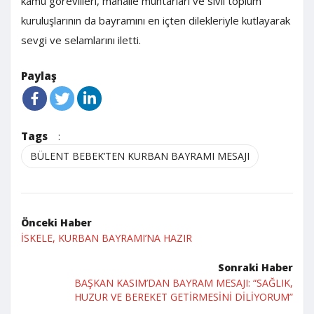
kamu görevlileri, mahalle muhtarları ve sivil toplum
kuruluşlarının da bayramını en içten dilekleriyle kutlayarak
sevgi ve selamlarını iletti.
Paylaş
Tags
:
BÜLENT BEBEK’TEN KURBAN BAYRAMI MESAJI
Önceki Haber
İSKELE, KURBAN BAYRAMI’NA HAZIR
Sonraki Haber
BAŞKAN KASIM’DAN BAYRAM MESAJI: “SAĞLIK,
HUZUR VE BEREKET GETİRMESİNİ DİLİYORUM”