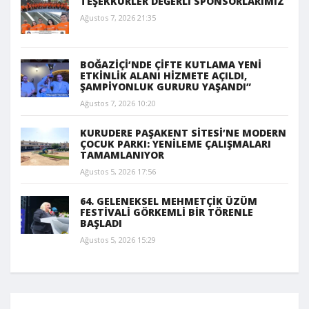
TEŞEKKÜRLER DEĞERLİ SPONSORLARIMIZ
Ağustos 7, 2026 21:35
BOĞAZİÇİ’NDE ÇİFTE KUTLAMA YENİ
ETKİNLİK ALANI HİZMETE AÇILDI,
ŞAMPİYONLUK GURURU YAŞANDI”
Ağustos 7, 2026 10:20
KURUDERE PAŞAKENT SİTESİ’NE MODERN
ÇOCUK PARKI: YENİLEME ÇALIŞMALARI
TAMAMLANIYOR
Ağustos 5, 2026 17:56
64. GELENEKSEL MEHMETÇİK ÜZÜM
FESTİVALİ GÖRKEMLİ BİR TÖRENLE
BAŞLADI
Ağustos 5, 2026 15:29