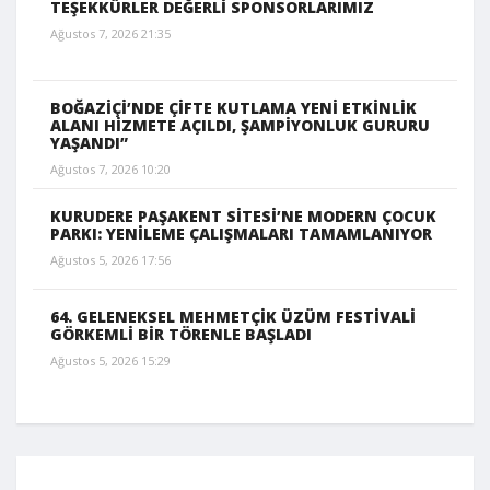
TEŞEKKÜRLER DEĞERLİ SPONSORLARIMIZ
Ağustos 7, 2026 21:35
BOĞAZİÇİ’NDE ÇİFTE KUTLAMA YENİ ETKİNLİK
ALANI HİZMETE AÇILDI, ŞAMPİYONLUK GURURU
YAŞANDI”
Ağustos 7, 2026 10:20
KURUDERE PAŞAKENT SİTESİ’NE MODERN ÇOCUK
PARKI: YENİLEME ÇALIŞMALARI TAMAMLANIYOR
Ağustos 5, 2026 17:56
64. GELENEKSEL MEHMETÇİK ÜZÜM FESTİVALİ
GÖRKEMLİ BİR TÖRENLE BAŞLADI
Ağustos 5, 2026 15:29