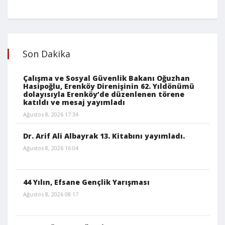
Son Dakika
Çalışma ve Sosyal Güvenlik Bakanı Oğuzhan
Hasipoğlu, Erenköy Direnişinin 62. Yıldönümü
dolayısıyla Erenköy’de düzenlenen törene
katıldı ve mesaj yayımladı
Ağustos 8, 2026 17:34
Dr. Arif Ali Albayrak 13. Kitabını yayımladı.
Ağustos 8, 2026 16:04
44 Yılın, Efsane Gençlik Yarışması
Ağustos 8, 2026 08:17