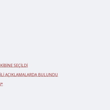
İBİNE SEÇİLDİ
LGİLİ AÇIKLAMALARDA BULUNDU
i*