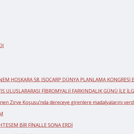
DI
BNEM HOŞKARA 58. ISOCARP DÜNYA PLANLAMA KONGRESİ EK
YIS ULUSLARARASI FİBROMYALJİ FARKINDALIK GÜNÜ İLE İ
en Zirve Koşusu’nda dereceye girenlere madalyalarını verd
AM
HTEŞEM BİR FİNALLE SONA ERDİ