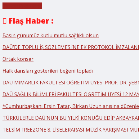
Cancel Preloader
Flaş Haber :
Basın günümüz kutlu mutlu sağlıklı olsun
DAÜ’DE TOPLU İŞ SÖZLEMESİ’NE EK PROTOKOL İMZALAN
Ortak konser
Halk dansları gösterileri beğeni topladı
DAÜ MİMARLIK FAKÜLTESİ ÖĞRETİM ÜYESİ PROF. DR. ŞE
DAÜ SAĞLIK BİLİMLERİ FAKÜLTESİ ÖĞRETİM ÜYESİ 12 MA
*Cumhurbaşkanı Ersin Tatar, Birkan Uzun anısına düzenlen
TÜRKÜLERLE DAÜ’NÜN BU YILKİ KONUĞU EDİP AKBAYR
TELSİM FREEZONE 8. LİSELERARASI MÜZİK YARIŞMASI MU