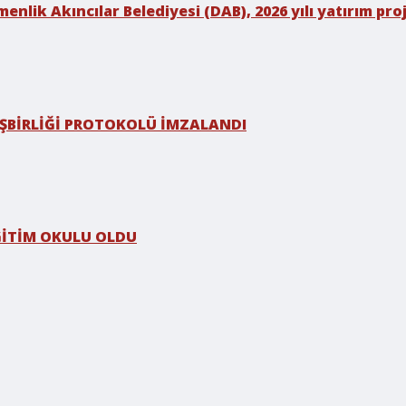
enlik Akıncılar Belediyesi (DAB), 2026 yılı yatırım p
 İŞBİRLİĞİ PROTOKOLÜ İMZALANDI
ĞİTİM OKULU OLDU