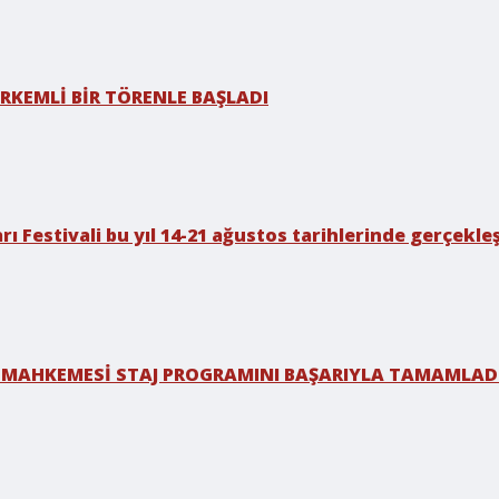
RKEMLİ BİR TÖRENLE BAŞLADI
rı Festivali bu yıl 14-21 ağustos tarihlerinde gerçekleş
 MAHKEMESİ STAJ PROGRAMINI BAŞARIYLA TAMAMLAD