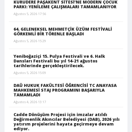
KURUDERE PAŞAKENT SİTESİ’NE MODERN ÇOCUK
PARKI: YENİLEME ÇALIŞMALARI TAMAMLANIYOR
Ağustos 5, 2026 17:56
64. GELENEKSEL MEHMETÇİK ÜZÜM FESTİVALİ
GÖRKEMLİ BİR TÖRENLE BAŞLADI
Ağustos 5, 2026 15:29
Yeniboğaziçi 15. Pulya Festivali ve 6. Halk
Dansları Festivali bu yıl 14-21 ağustos
tarihlerinde gerçekleştirilecek.
Ağustos 5, 2026 15:09
DAÜ HUKUK FAKÜLTESİ ÖĞRENCİSİ TC ANAYASA
MAHKEMESİ STAJ PROGRAMINI BAŞARIYLA
TAMAMLADI
Ağustos 4, 2026 13:17
Cadde Dönüşüm Projesi için imzalar atıldı
Değirmenlik Akıncılar Belediyesi (DAB), 2026 yılı
yatırım projelerini hayata geçirmeye devam
ediyor.