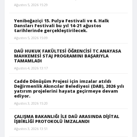
Ağustos 5, 2026 15:29
Yeniboğaziçi 15. Pulya Festivali ve 6. Halk
Dansları Festivali bu yıl 14-21 ağustos
tarihlerinde gerçekleştirilecek.
Ağustos 5, 2026 15:09
DAÜ HUKUK FAKÜLTESİ ÖĞRENCİSİ TC ANAYASA
MAHKEMESİ STAJ PROGRAMINI BAŞARIYLA
TAMAMLADI
Ağustos 4, 2026 13:17
Cadde Dönüşüm Projesi için imzalar atıldı
Değirmenlik Akıncılar Belediyesi (DAB), 2026 yılı
yatırım projelerini hayata geçirmeye devam
ediyor.
Ağustos 3, 2026 15:20
ÇALIŞMA BAKANLIĞI İLE DAÜ ARASINDA DİJİTAL
İŞBİRLİĞİ PROTOKOLÜ İMZALANDI
Ağustos 3, 2026 13:51