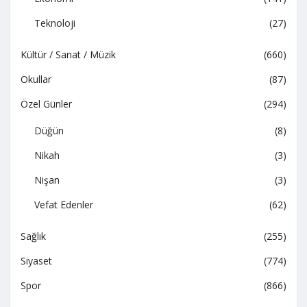
Teknoloji
(27)
Kültür / Sanat / Müzik
(660)
Okullar
(87)
Özel Günler
(294)
Düğün
(8)
Nikah
(3)
Nişan
(3)
Vefat Edenler
(62)
Sağlık
(255)
Siyaset
(774)
Spor
(866)