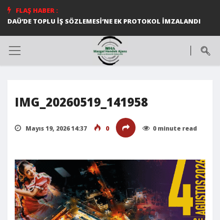
FLAŞ HABER :
DAÜ’DE TOPLU İŞ SÖZLEMESİ’NE EK PROTOKOL İMZALANDI
IMG_20260519_141958
Mayıs 19, 2026 14:37
0
0 minute read