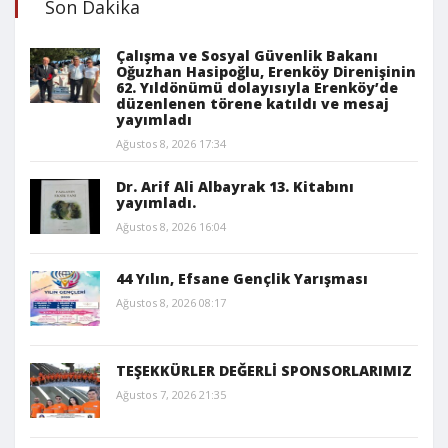
Son Dakika
Çalışma ve Sosyal Güvenlik Bakanı
Oğuzhan Hasipoğlu, Erenköy Direnişinin
62. Yıldönümü dolayısıyla Erenköy’de
düzenlenen törene katıldı ve mesaj
yayımladı
Ağustos 8, 2026 17:34
Dr. Arif Ali Albayrak 13. Kitabını
yayımladı.
Ağustos 8, 2026 16:04
44 Yılın, Efsane Gençlik Yarışması
Ağustos 8, 2026 08:17
TEŞEKKÜRLER DEĞERLİ SPONSORLARIMIZ
Ağustos 7, 2026 21:35