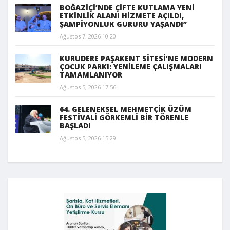
BOĞAZİÇİ’NDE ÇİFTE KUTLAMA YENİ
ETKİNLİK ALANI HİZMETE AÇILDI,
ŞAMPİYONLUK GURURU YAŞANDI”
Ağustos 7, 2026 10:20
KURUDERE PAŞAKENT SİTESİ’NE MODERN
ÇOCUK PARKI: YENİLEME ÇALIŞMALARI
TAMAMLANIYOR
Ağustos 5, 2026 17:56
64. GELENEKSEL MEHMETÇİK ÜZÜM
FESTİVALİ GÖRKEMLİ BİR TÖRENLE
BAŞLADI
Ağustos 5, 2026 15:29