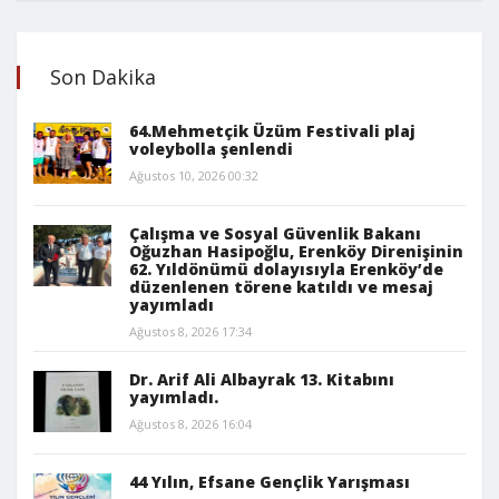
Son Dakika
64.Mehmetçik Üzüm Festivali plaj
voleybolla şenlendi
Ağustos 10, 2026 00:32
Çalışma ve Sosyal Güvenlik Bakanı
Oğuzhan Hasipoğlu, Erenköy Direnişinin
62. Yıldönümü dolayısıyla Erenköy’de
düzenlenen törene katıldı ve mesaj
yayımladı
Ağustos 8, 2026 17:34
Dr. Arif Ali Albayrak 13. Kitabını
yayımladı.
Ağustos 8, 2026 16:04
44 Yılın, Efsane Gençlik Yarışması