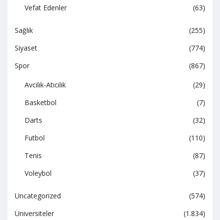
Vefat Edenler
(63)
Sağlık
(255)
Siyaset
(774)
Spor
(867)
Avcılık-Atıcılık
(29)
Basketbol
(7)
Darts
(32)
Futbol
(110)
Tenis
(87)
Voleybol
(37)
Uncategorized
(574)
Üniversiteler
(1.834)