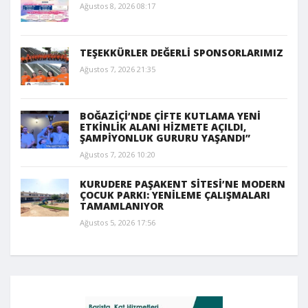
Ağustos 8, 2026 08:17
TEŞEKKÜRLER DEĞERLİ SPONSORLARIMIZ
Ağustos 7, 2026 21:35
BOĞAZİÇİ’NDE ÇİFTE KUTLAMA YENİ
ETKİNLİK ALANI HİZMETE AÇILDI,
ŞAMPİYONLUK GURURU YAŞANDI”
Ağustos 7, 2026 10:20
KURUDERE PAŞAKENT SİTESİ’NE MODERN
ÇOCUK PARKI: YENİLEME ÇALIŞMALARI
TAMAMLANIYOR
Ağustos 5, 2026 17:56