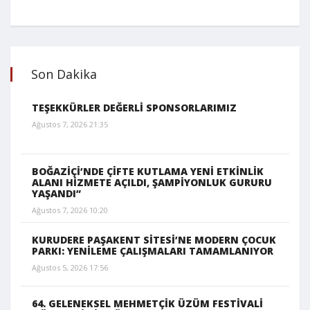
Son Dakika
TEŞEKKÜRLER DEĞERLİ SPONSORLARIMIZ
Ağustos 7, 2026 21:35
BOĞAZİÇİ’NDE ÇİFTE KUTLAMA YENİ ETKİNLİK
ALANI HİZMETE AÇILDI, ŞAMPİYONLUK GURURU
YAŞANDI”
Ağustos 7, 2026 10:20
KURUDERE PAŞAKENT SİTESİ’NE MODERN ÇOCUK
PARKI: YENİLEME ÇALIŞMALARI TAMAMLANIYOR
Ağustos 5, 2026 17:56
64. GELENEKSEL MEHMETÇİK ÜZÜM FESTİVALİ