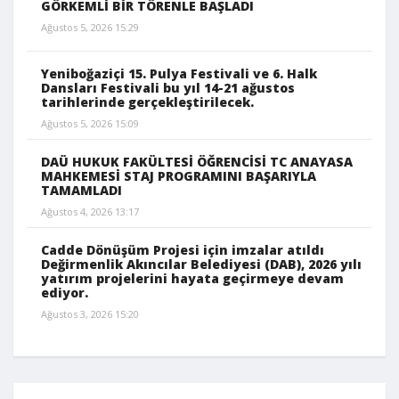
GÖRKEMLİ BİR TÖRENLE BAŞLADI
Ağustos 5, 2026 15:29
Yeniboğaziçi 15. Pulya Festivali ve 6. Halk
Dansları Festivali bu yıl 14-21 ağustos
tarihlerinde gerçekleştirilecek.
Ağustos 5, 2026 15:09
DAÜ HUKUK FAKÜLTESİ ÖĞRENCİSİ TC ANAYASA
MAHKEMESİ STAJ PROGRAMINI BAŞARIYLA
TAMAMLADI
Ağustos 4, 2026 13:17
Cadde Dönüşüm Projesi için imzalar atıldı
Değirmenlik Akıncılar Belediyesi (DAB), 2026 yılı
yatırım projelerini hayata geçirmeye devam
ediyor.
Ağustos 3, 2026 15:20