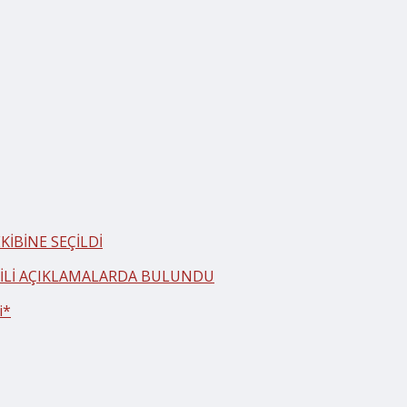
İBİNE SEÇİLDİ
LGİLİ AÇIKLAMALARDA BULUNDU
i*