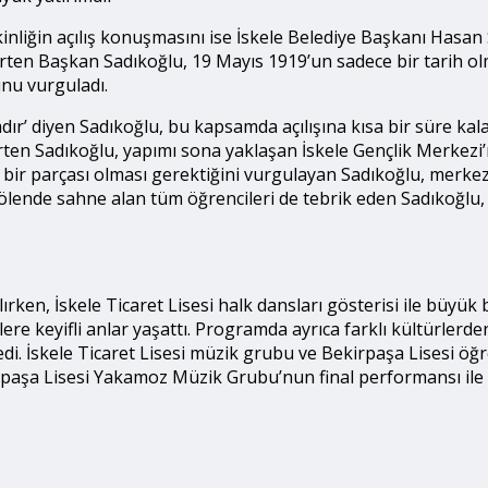
inliğin açılış konuşmasını ise İskele Belediye Başkanı Hasan
rten Başkan Sadıkoğlu, 19 Mayıs 1919’un sadece bir tarih olm
unu vurguladı.
dır’ diyen Sadıkoğlu, bu kapsamda açılışına kısa bir süre kal
ten Sadıkoğlu, yapımı sona yaklaşan İskele Gençlik Merkezi’nin
ir parçası olması gerektiğini vurgulayan Sadıkoğlu, merkezin 
 Şölende sahne alan tüm öğrencileri de tebrik eden Sadıkoğlu
en, İskele Ticaret Lisesi halk dansları gösterisi ile büyük b
lere keyifli anlar yaşattı. Programda ayrıca farklı kültürlerd
i. İskele Ticaret Lisesi müzik grubu ve Bekirpaşa Lisesi öğ
irpaşa Lisesi Yakamoz Müzik Grubu’nun final performansı ile 