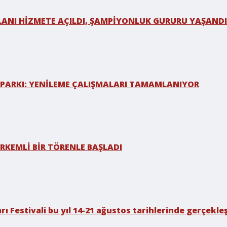
LANI HİZMETE AÇILDI, ŞAMPİYONLUK GURURU YAŞANDI
 PARKI: YENİLEME ÇALIŞMALARI TAMAMLANIYOR
RKEMLİ BİR TÖRENLE BAŞLADI
rı Festivali bu yıl 14-21 ağustos tarihlerinde gerçekleş