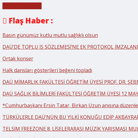
Cancel Preloader
Flaş Haber :
Basın günümüz kutlu mutlu sağlıklı olsun
DAÜ’DE TOPLU İŞ SÖZLEMESİ’NE EK PROTOKOL İMZALAN
Ortak konser
Halk dansları gösterileri beğeni topladı
DAÜ MİMARLIK FAKÜLTESİ ÖĞRETİM ÜYESİ PROF. DR. ŞE
DAÜ SAĞLIK BİLİMLERİ FAKÜLTESİ ÖĞRETİM ÜYESİ 12 MA
*Cumhurbaşkanı Ersin Tatar, Birkan Uzun anısına düzenlen
TÜRKÜLERLE DAÜ’NÜN BU YILKİ KONUĞU EDİP AKBAYR
TELSİM FREEZONE 8. LİSELERARASI MÜZİK YARIŞMASI MU