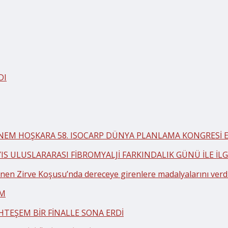
DI
BNEM HOŞKARA 58. ISOCARP DÜNYA PLANLAMA KONGRESİ EK
YIS ULUSLARARASI FİBROMYALJİ FARKINDALIK GÜNÜ İLE İ
en Zirve Koşusu’nda dereceye girenlere madalyalarını verd
AM
HTEŞEM BİR FİNALLE SONA ERDİ