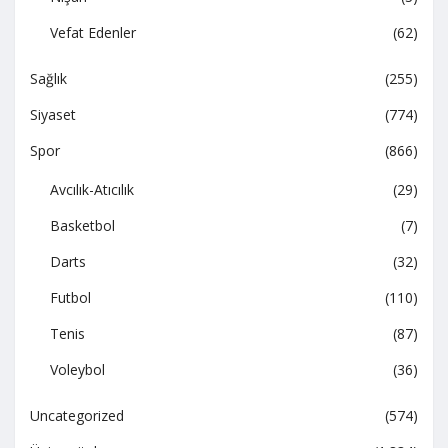
Vefat Edenler
(62)
Sağlık
(255)
Siyaset
(774)
Spor
(866)
Avcılık-Atıcılık
(29)
Basketbol
(7)
Darts
(32)
Futbol
(110)
Tenis
(87)
Voleybol
(36)
Uncategorized
(574)