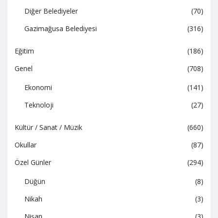
Diğer Belediyeler
(70)
Gazimağusa Belediyesi
(316)
Eğitim
(186)
Genel
(708)
Ekonomi
(141)
Teknoloji
(27)
Kültür / Sanat / Müzik
(660)
Okullar
(87)
Özel Günler
(294)
Düğün
(8)
Nikah
(3)
Nişan
(3)