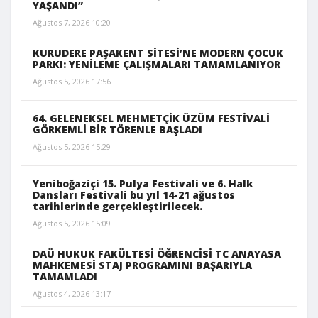
YAŞANDI”
Ağustos 7, 2026 10:20
KURUDERE PAŞAKENT SİTESİ’NE MODERN ÇOCUK
PARKI: YENİLEME ÇALIŞMALARI TAMAMLANIYOR
Ağustos 5, 2026 17:56
64. GELENEKSEL MEHMETÇİK ÜZÜM FESTİVALİ
GÖRKEMLİ BİR TÖRENLE BAŞLADI
Ağustos 5, 2026 15:29
Yeniboğaziçi 15. Pulya Festivali ve 6. Halk
Dansları Festivali bu yıl 14-21 ağustos
tarihlerinde gerçekleştirilecek.
Ağustos 5, 2026 15:09
DAÜ HUKUK FAKÜLTESİ ÖĞRENCİSİ TC ANAYASA
MAHKEMESİ STAJ PROGRAMINI BAŞARIYLA
TAMAMLADI
Ağustos 4, 2026 13:17