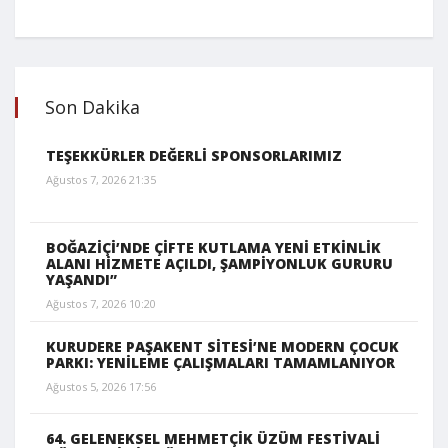
Son Dakika
TEŞEKKÜRLER DEĞERLİ SPONSORLARIMIZ
Ağustos 7, 2026 21:35
BOĞAZİÇİ’NDE ÇİFTE KUTLAMA YENİ ETKİNLİK
ALANI HİZMETE AÇILDI, ŞAMPİYONLUK GURURU
YAŞANDI”
Ağustos 7, 2026 10:20
KURUDERE PAŞAKENT SİTESİ’NE MODERN ÇOCUK
PARKI: YENİLEME ÇALIŞMALARI TAMAMLANIYOR
Ağustos 5, 2026 17:56
64. GELENEKSEL MEHMETÇİK ÜZÜM FESTİVALİ