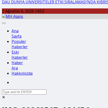
DAÜ DÜNYA ÜNİVERSİTELER ETKİ SIRALAMASI’NDA KIBRIS’
Ağustos 6, 2026 14:53
Ana
Sayfa
Popüler
Haberler
Eski
Haberler
Haber
Ara
Hakkımızda
✕