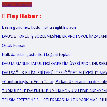
Cancel Preloader
Flaş Haber :
Basın günümüz kutlu mutlu sağlıklı olsun
DAÜ’DE TOPLU İŞ SÖZLEMESİ’NE EK PROTOKOL İMZALAN
Ortak konser
Halk dansları gösterileri beğeni topladı
DAÜ MİMARLIK FAKÜLTESİ ÖĞRETİM ÜYESİ PROF. DR. ŞE
DAÜ SAĞLIK BİLİMLERİ FAKÜLTESİ ÖĞRETİM ÜYESİ 12 MA
*Cumhurbaşkanı Ersin Tatar, Birkan Uzun anısına düzenlen
TÜRKÜLERLE DAÜ’NÜN BU YILKİ KONUĞU EDİP AKBAYR
TELSİM FREEZONE 8. LİSELERARASI MÜZİK YARIŞMASI MU