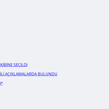
İBİNE SEÇİLDİ
LGİLİ AÇIKLAMALARDA BULUNDU
i*