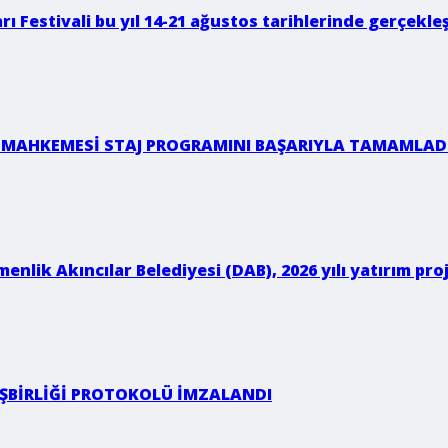
rı Festivali bu yıl 14-21 ağustos tarihlerinde gerçekleş
 MAHKEMESİ STAJ PROGRAMINI BAŞARIYLA TAMAMLAD
enlik Akıncılar Belediyesi (DAB), 2026 yılı yatırım p
 İŞBİRLİĞİ PROTOKOLÜ İMZALANDI