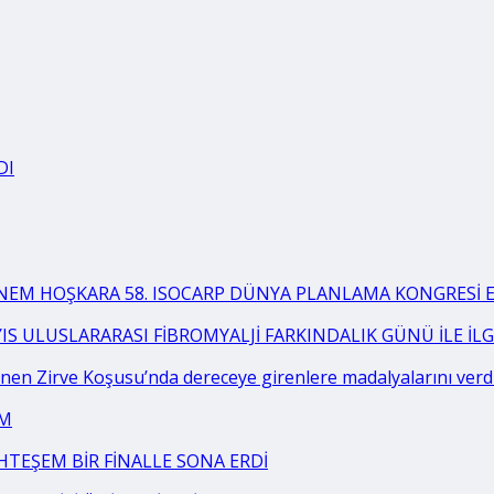
DI
BNEM HOŞKARA 58. ISOCARP DÜNYA PLANLAMA KONGRESİ EK
YIS ULUSLARARASI FİBROMYALJİ FARKINDALIK GÜNÜ İLE İ
en Zirve Koşusu’nda dereceye girenlere madalyalarını verd
AM
HTEŞEM BİR FİNALLE SONA ERDİ