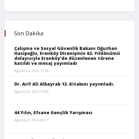
Son Dakika
Çalışma ve Sosyal Güvenlik Bakanı Oğuzhan
Hasipoğlu, Erenköy Direnişinin 62. Yıldönümü
dolayısıyla Erenköy’de düzenlenen törene
katıldı ve mesaj yayımladı
Ağustos 8, 2026 17:34
Dr. Arif Ali Albayrak 13. Kitabını yayımladı.
Ağustos 8, 2026 16:04
44 Yılın, Efsane Gençlik Yarışması
Ağustos 8, 2026 08:17