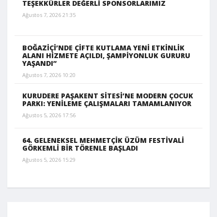
TEŞEKKÜRLER DEĞERLİ SPONSORLARIMIZ
Ağustos 7, 2026 21:35
BOĞAZİÇİ’NDE ÇİFTE KUTLAMA YENİ ETKİNLİK
ALANI HİZMETE AÇILDI, ŞAMPİYONLUK GURURU
YAŞANDI”
Ağustos 7, 2026 10:20
KURUDERE PAŞAKENT SİTESİ’NE MODERN ÇOCUK
PARKI: YENİLEME ÇALIŞMALARI TAMAMLANIYOR
Ağustos 5, 2026 17:56
64. GELENEKSEL MEHMETÇİK ÜZÜM FESTİVALİ
GÖRKEMLİ BİR TÖRENLE BAŞLADI
Ağustos 5, 2026 15:29