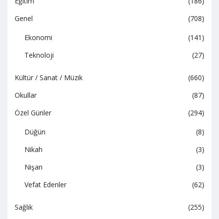
Eğitim
(186)
Genel
(708)
Ekonomi
(141)
Teknoloji
(27)
Kültür / Sanat / Müzik
(660)
Okullar
(87)
Özel Günler
(294)
Düğün
(8)
Nikah
(3)
Nişan
(3)
Vefat Edenler
(62)
Sağlık
(255)