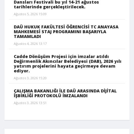
Dansları Festivali bu yıl 14-21 ağustos
tarihlerinde gerçekleştirilecek.
Ağustos 5, 2026 15:09
DAÜ HUKUK FAKÜLTESİ ÖĞRENCİSİ TC ANAYASA
MAHKEMESİ STAJ PROGRAMINI BAŞARIYLA
TAMAMLADI
Ağustos 4, 2026 13:17
Cadde Dönüşüm Projesi için imzalar atıldı
Değirmenlik Akıncılar Belediyesi (DAB), 2026 yılı
yatırım projelerini hayata geçirmeye devam
ediyor.
Ağustos 3, 2026 15:20
ÇALIŞMA BAKANLIĞI İLE DAÜ ARASINDA DİJİTAL
İŞBİRLİĞİ PROTOKOLÜ İMZALANDI
Ağustos 3, 2026 13:51