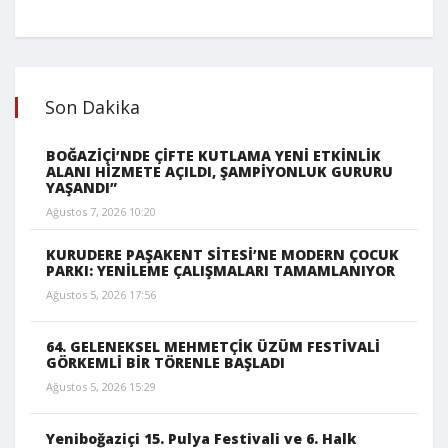
Son Dakika
BOĞAZİÇİ’NDE ÇİFTE KUTLAMA YENİ ETKİNLİK
ALANI HİZMETE AÇILDI, ŞAMPİYONLUK GURURU
YAŞANDI”
Ağustos 7, 2026 10:20
KURUDERE PAŞAKENT SİTESİ’NE MODERN ÇOCUK
PARKI: YENİLEME ÇALIŞMALARI TAMAMLANIYOR
Ağustos 5, 2026 17:56
64. GELENEKSEL MEHMETÇİK ÜZÜM FESTİVALİ
GÖRKEMLİ BİR TÖRENLE BAŞLADI
Ağustos 5, 2026 15:29
Yeniboğaziçi 15. Pulya Festivali ve 6. Halk