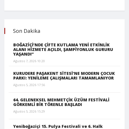
Son Dakika
BOĞAZİÇİ’NDE ÇİFTE KUTLAMA YENİ ETKİNLİK
ALANI HİZMETE AÇILDI, ŞAMPİYONLUK GURURU
YAŞANDI”
Ağustos 7, 2026 10:20
KURUDERE PAŞAKENT SİTESİ’NE MODERN ÇOCUK
PARKI: YENİLEME ÇALIŞMALARI TAMAMLANIYOR
Ağustos 5, 2026 17:56
64. GELENEKSEL MEHMETÇİK ÜZÜM FESTİVALİ
GÖRKEMLİ BİR TÖRENLE BAŞLADI
Ağustos 5, 2026 15:29
Yeniboğaziçi 15. Pulya Festivali ve 6. Halk