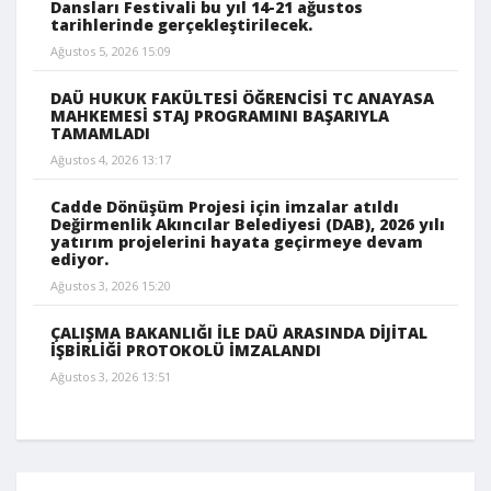
Dansları Festivali bu yıl 14-21 ağustos
tarihlerinde gerçekleştirilecek.
Ağustos 5, 2026 15:09
DAÜ HUKUK FAKÜLTESİ ÖĞRENCİSİ TC ANAYASA
MAHKEMESİ STAJ PROGRAMINI BAŞARIYLA
TAMAMLADI
Ağustos 4, 2026 13:17
Cadde Dönüşüm Projesi için imzalar atıldı
Değirmenlik Akıncılar Belediyesi (DAB), 2026 yılı
yatırım projelerini hayata geçirmeye devam
ediyor.
Ağustos 3, 2026 15:20
ÇALIŞMA BAKANLIĞI İLE DAÜ ARASINDA DİJİTAL
İŞBİRLİĞİ PROTOKOLÜ İMZALANDI
Ağustos 3, 2026 13:51