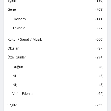
Eğitim
(186)
Genel
(708)
Ekonomi
(141)
Teknoloji
(27)
Kültür / Sanat / Müzik
(660)
Okullar
(87)
Özel Günler
(294)
Düğün
(8)
Nikah
(3)
Nişan
(3)
Vefat Edenler
(62)
Sağlık
(255)