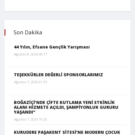
Son Dakika
44 Yılın, Efsane Gençlik Yarışması
Ağustos 8, 2026 08:17
TEŞEKKÜRLER DEĞERLİ SPONSORLARIMIZ
Ağustos 7, 2026 21:35
BOĞAZİÇİ’NDE ÇİFTE KUTLAMA YENİ ETKİNLİK
ALANI HİZMETE AÇILDI, ŞAMPİYONLUK GURURU
YAŞANDI”
Ağustos 7, 2026 10:20
KURUDERE PAŞAKENT SİTESİ’NE MODERN ÇOCUK