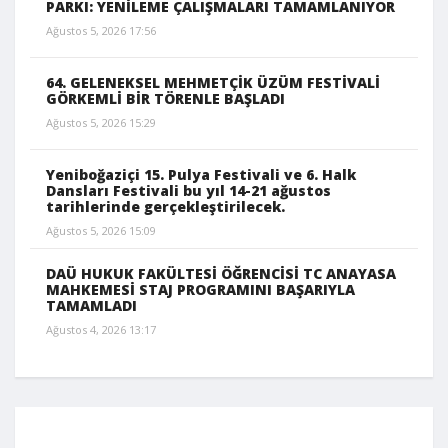
PARKI: YENİLEME ÇALIŞMALARI TAMAMLANIYOR
Ağustos 5, 2026 17:56
64. GELENEKSEL MEHMETÇİK ÜZÜM FESTİVALİ
GÖRKEMLİ BİR TÖRENLE BAŞLADI
Ağustos 5, 2026 15:29
Yeniboğaziçi 15. Pulya Festivali ve 6. Halk
Dansları Festivali bu yıl 14-21 ağustos
tarihlerinde gerçekleştirilecek.
Ağustos 5, 2026 15:09
DAÜ HUKUK FAKÜLTESİ ÖĞRENCİSİ TC ANAYASA
MAHKEMESİ STAJ PROGRAMINI BAŞARIYLA
TAMAMLADI
Ağustos 4, 2026 13:17