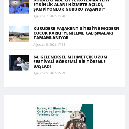
ETKİNLİK ALANI HİZMETE AÇILDI,
ŞAMPİYONLUK GURURU YAŞANDI”
Ağustos 7, 2026 10:20
KURUDERE PAŞAKENT SİTESİ’NE MODERN
ÇOCUK PARKI: YENİLEME ÇALIŞMALARI
TAMAMLANIYOR
Ağustos 5, 2026 17:56
64. GELENEKSEL MEHMETÇİK ÜZÜM
FESTİVALİ GÖRKEMLİ BİR TÖRENLE
BAŞLADI
Ağustos 5, 2026 15:29