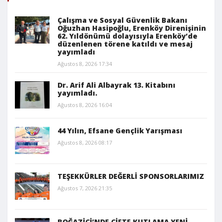
Çalışma ve Sosyal Güvenlik Bakanı
Oğuzhan Hasipoğlu, Erenköy Direnişinin
62. Yıldönümü dolayısıyla Erenköy’de
düzenlenen törene katıldı ve mesaj
yayımladı
Ağustos 8, 2026 17:34
Dr. Arif Ali Albayrak 13. Kitabını
yayımladı.
Ağustos 8, 2026 16:04
44 Yılın, Efsane Gençlik Yarışması
Ağustos 8, 2026 08:17
TEŞEKKÜRLER DEĞERLİ SPONSORLARIMIZ
Ağustos 7, 2026 21:35
BOĞAZİÇİ’NDE ÇİFTE KUTLAMA YENİ