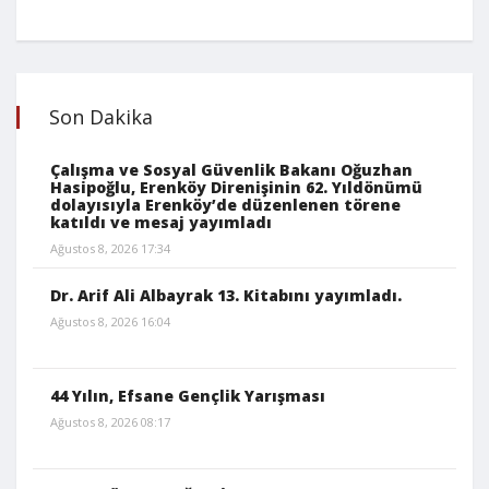
Son Dakika
Çalışma ve Sosyal Güvenlik Bakanı Oğuzhan
Hasipoğlu, Erenköy Direnişinin 62. Yıldönümü
dolayısıyla Erenköy’de düzenlenen törene
katıldı ve mesaj yayımladı
Ağustos 8, 2026 17:34
Dr. Arif Ali Albayrak 13. Kitabını yayımladı.
Ağustos 8, 2026 16:04
44 Yılın, Efsane Gençlik Yarışması
Ağustos 8, 2026 08:17