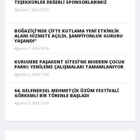
TEŞEKKÜRLER DEĞERLİ SPONSORLARIMIZ
Ağustos 7, 2026 21:35
BOĞAZİÇİ’NDE ÇİFTE KUTLAMA YENİ ETKİNLİK
ALANI HİZMETE AÇILDI, ŞAMPİYONLUK GURURU
YAŞANDI”
Ağustos 7, 2026 10:20
KURUDERE PAŞAKENT SİTESİ’NE MODERN ÇOCUK
PARKI: YENİLEME ÇALIŞMALARI TAMAMLANIYOR
Ağustos 5, 2026 17:56
64. GELENEKSEL MEHMETÇİK ÜZÜM FESTİVALİ
GÖRKEMLİ BİR TÖRENLE BAŞLADI
Ağustos 5, 2026 15:29