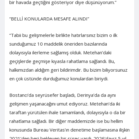
bir havada geçtiğini gösteriyor diye düşünüyorum.”
“BELLİ KONULARDA MESAFE ALINDI”
“Tabii bu gelişmelerle birlikte hatırlarsınız bizim o ilk
sunduğumuz 10 maddelik öneriden bazılarında
dolayısıyla ilerleme sağlamış olduk. Metehan’daki
geçişlerde geçmişe kıyasla rahatlama sağlandı. Bu,
halkımızdan aldığım geri bildirimdir. Bu bizim biliyorsunuz
en çok üstünde durduğumuz konulardan biriydi.
Bostancı’da seyrüsefer başladı, Derinya’da da aynı
gelişmen yaşanacağını umut ediyoruz. Metehan’da iki
taraftan yürütülen ihale tamamlandı, dolayısıyla o da bir
rahatlama sağladı. Bir diğer maddemizde ise bu hellim
konusunda Bureau Veritas’ın denetime başlamasına ilişkin
2021’den beri bekleyen bir süreç vardı. 2026’dayız 5 yıl