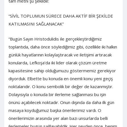
tam metni şu şekilde:
“SİVİL TOPLUMUN SÜRECE DAHA AKTİF BİR ŞEKİLDE
KATILMASINI SAĞLANACAK”
“Bugün Sayın Hristodulidis ile gerçekleştirdiğimiz
toplantıda, daha önce söylediğimiz gibi, özellikle iki halkın
günlük hayatlarının kolaylaştıracak ve iletişimi artıracak
konularda, Lefkoşa’da iki lider olarak çözüm üretme
kapasitesine sahip olduğumuzu göstermemiz gerekiyor
diyorduk. Elbette bu konuda en önemli konu yeni geçiş
noktalarıdır. O konu sembolik bir değer de kazanmıştır.
Dolayısıyla o konuda bir ilerleme sağlanması bu işin
önünü açabilecek noktadır. Onun dışında da daha ilk gün
masaya koyduğumuz başka önerilerimiz vardı. O
önerilerimizin arasında yer alan bazı unsurlarda belli
ilerlemeler bugün sağlayabildik. Her şeyden önce, benim