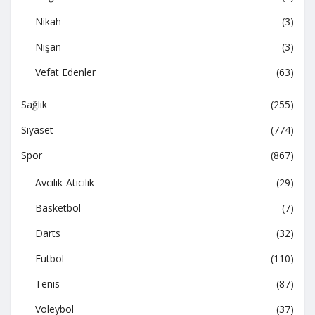
Nikah
(3)
Nişan
(3)
Vefat Edenler
(63)
Sağlık
(255)
Siyaset
(774)
Spor
(867)
Avcılık-Atıcılık
(29)
Basketbol
(7)
Darts
(32)
Futbol
(110)
Tenis
(87)
Voleybol
(37)