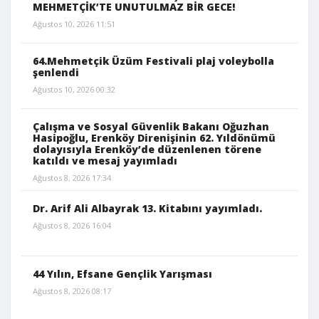
MEHMETÇİK’TE UNUTULMAZ BİR GECE!
Ağustos 10, 2026 11:51
64.Mehmetçik Üzüm Festivali plaj voleybolla
şenlendi
Ağustos 10, 2026 00:32
Çalışma ve Sosyal Güvenlik Bakanı Oğuzhan
Hasipoğlu, Erenköy Direnişinin 62. Yıldönümü
dolayısıyla Erenköy’de düzenlenen törene
katıldı ve mesaj yayımladı
Ağustos 8, 2026 17:34
Dr. Arif Ali Albayrak 13. Kitabını yayımladı.
Ağustos 8, 2026 16:04
44 Yılın, Efsane Gençlik Yarışması
Ağustos 8, 2026 08:17