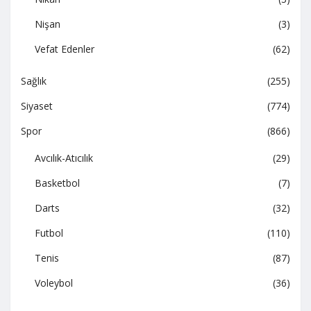
Nişan
(3)
Vefat Edenler
(62)
Sağlık
(255)
Siyaset
(774)
Spor
(866)
Avcılık-Atıcılık
(29)
Basketbol
(7)
Darts
(32)
Futbol
(110)
Tenis
(87)
Voleybol
(36)