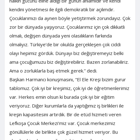
halkın gücünü eline aldığı bir günün anlamıdır ve kendi
kendini yönetmesi ile ilgili demokratik bir açılımdır.
Çocuklarımızı da aynen böyle yetiştirmek zorundayız. Çok
zor bir dünyada yaşıyoruz. Çocuklarımız için çok dikkatli
olmalı, değişen dünyada yeni olasılıkların farkında
olmalıyız. Türkiye’de bir okulda gerçekleşen çok ciddi
olayı hepimiz gördük. Dünyayı biz değiştiremeyiz belki
ama çocuğumuzu biz değiştirebiliriz. Bazen zorlanabiliriz.
Ama o zorluklarla baş etmek gerek.” dedi.
Başkan Harmancı konuşmasını, “El Ele Kreşi bizim gurur
tablomuz. Çok iyi bir kreşimiz, çok iyi de öğretmenlerimiz
var. Herkes emin olsun ki burada çok iyi bir eğitim
veriyoruz. Diğer kurumlarla da yaptığımız iş birlikleri ile
kreşin kapasitesini artırdık. Bir de etüd hizmeti veren
Lefkoşa Çocuk Merkezi’miz var. Çocuk merkezimiz
gönüllülerle de birlikte çok güzel hizmet veriyor. Bu