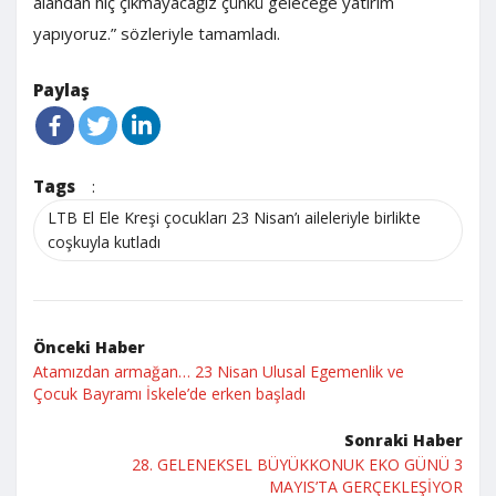
alandan hiç çıkmayacağız çünkü geleceğe yatırım
yapıyoruz.” sözleriyle tamamladı.
Paylaş
Tags
:
LTB El Ele Kreşi çocukları 23 Nisan’ı aileleriyle birlikte
coşkuyla kutladı
Önceki Haber
Atamızdan armağan… 23 Nisan Ulusal Egemenlik ve
Çocuk Bayramı İskele’de erken başladı
Sonraki Haber
28. GELENEKSEL BÜYÜKKONUK EKO GÜNÜ 3
MAYIS’TA GERÇEKLEŞİYOR