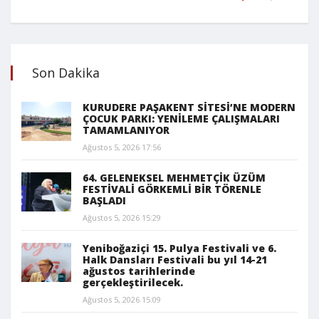
Son Dakika
KURUDERE PAŞAKENT SİTESİ’NE MODERN
ÇOCUK PARKI: YENİLEME ÇALIŞMALARI
TAMAMLANIYOR
Ağustos 5, 2026 17:56
64. GELENEKSEL MEHMETÇİK ÜZÜM
FESTİVALİ GÖRKEMLİ BİR TÖRENLE
BAŞLADI
Ağustos 5, 2026 15:29
Yeniboğaziçi 15. Pulya Festivali ve 6.
Halk Dansları Festivali bu yıl 14-21
ağustos tarihlerinde
gerçekleştirilecek.
Ağustos 5, 2026 15:09